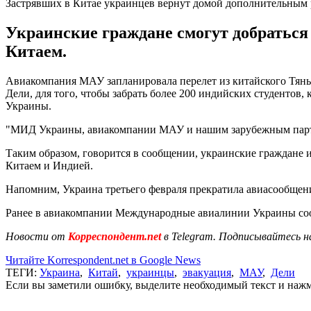
Застрявших в Китае украинцев вернут домой дополнительным
Украинские граждане смогут добраться
Китаем.
Авиакомпания МАУ запланировала перелет из китайского Тяньц
Дели, для того, чтобы забрать более 200 индийских студентов, к
Украины.
"МИД Украины, авиакомпании МАУ и нашим зарубежным партнер
Таким образом, говорится в сообщении, украинские граждане 
Китаем и Индией.
Напомним, Украина третьего февраля прекратила авиасообщени
Ранее в авиакомпании Международные авиалинии Украины соо
Новости от
Корреспондент.net
в Telegram. Подписывайтесь н
Читайте Korrespondent.net в Google News
ТЕГИ:
Украина
,
Китай
,
украинцы
,
эвакуация
,
МАУ
,
Дели
Если вы заметили ошибку, выделите необходимый текст и нажми