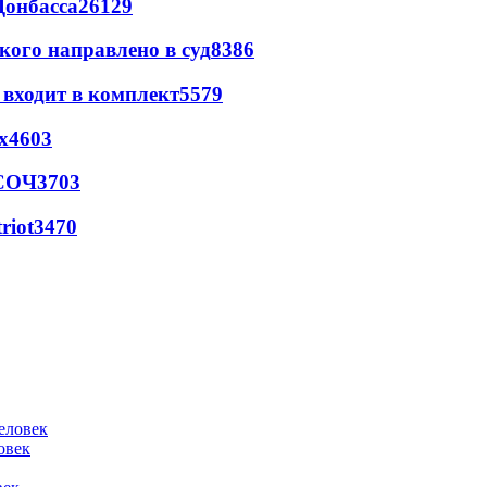
Донбасса
26129
кого направлено в суд
8386
 входит в комплект
5579
х
4603
 СОЧ
3703
riot
3470
овек