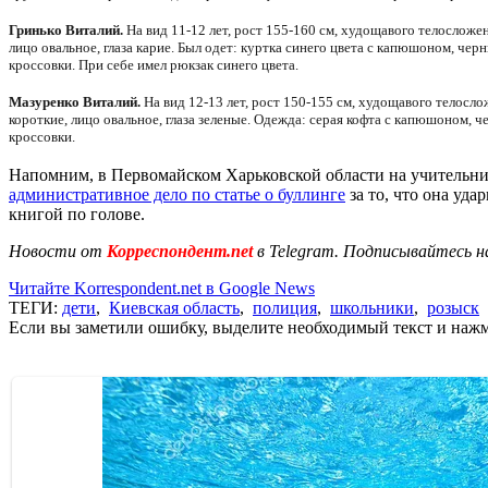
Гринько Виталий.
На вид 11-12 лет, рост 155-160 см, худощавого телосложен
лицо овальное, глаза карие. Был одет: куртка синего цвета с капюшоном, че
кроссовки. При себе имел рюкзак синего цвета.
Мазуренко Виталий.
На вид 12-13 лет, рост 150-155 см, худощавого телосло
короткие, лицо овальное, глаза зеленые. Одежда: серая кофта с капюшоном, 
кроссовки.
Напомним, в Первомайском Харьковской области на учительн
административное дело по статье о буллинге
за то, что она уда
книгой по голове.
Новости от
Корреспондент.net
в Telegram. Подписывайтесь н
Читайте Korrespondent.net в Google News
ТЕГИ:
дети
,
Киевская область
,
полиция
,
школьники
,
розыск
Если вы заметили ошибку, выделите необходимый текст и нажми