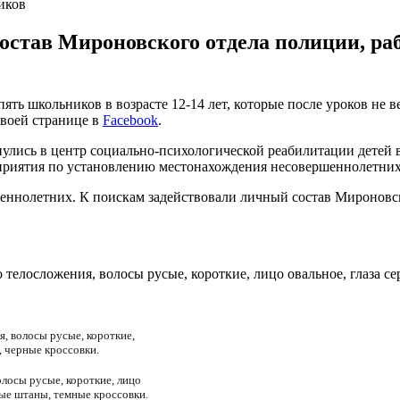
иков
состав Мироновского отдела полиции, р
ть школьников в возрасте 12-14 лет, которые после уроков не 
своей странице в
Facebook
.
ернулись в центр социально-психологической реабилитации дете
приятия по установлению местонахождения несовершеннолетних"
еннолетних. К поискам задействовали личный состав Мироновск
о телосложения, волосы русые, короткие, лицо овальное, глаза с
я, волосы русые, короткие,
, черные кроссовки.
олосы русые, короткие, лицо
ные штаны, темные кроссовки.