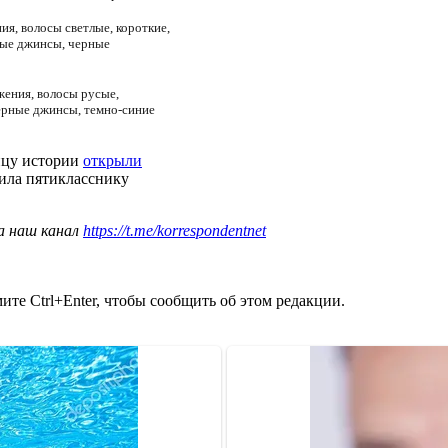
ия, волосы светлые, короткие,
рные джинсы, черные
жения, волосы русые,
черные джинсы, темно-синие
ицу истории
открыли
рила пятикласснику
а наш канал
https://t.me/korrespondentnet
те Ctrl+Enter, чтобы сообщить об этом редакции.