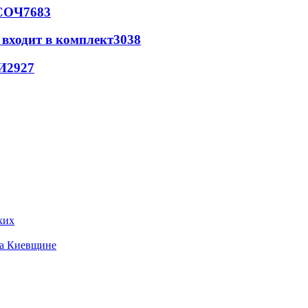
 СОЧ
7683
 входит в комплект
3038
И
2927
ких
на Киевщине