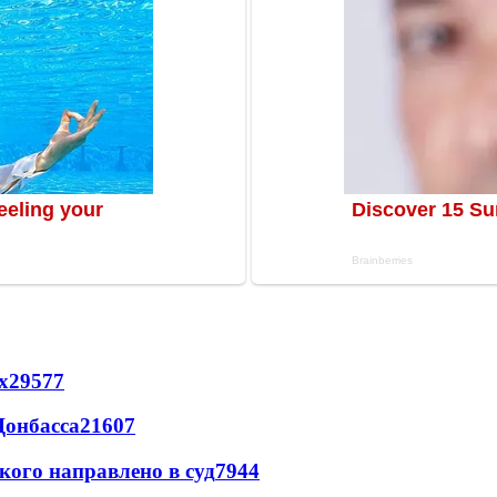
х
29577
Донбасса
21607
кого направлено в суд
7944