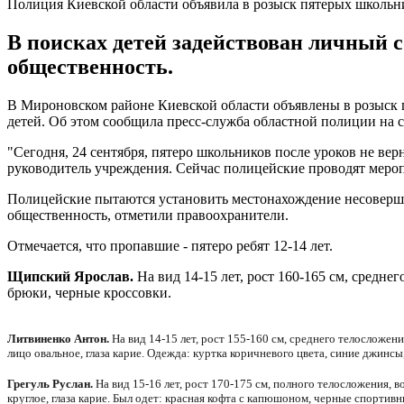
Полиция Киевской области объявила в розыск пятерых школьн
В поисках детей задействован личный 
общественность.
В Мироновском районе Киевской области объявлены в розыск пя
детей. Об этом сообщила пресс-служба областной полиции на 
"Сегодня, 24 сентября, пятеро школьников после уроков не в
руководитель учреждения. Сейчас полицейские проводят меро
Полицейские пытаются установить местонахождение несоверш
общественность, отметили правоохранители.
Отмечается, что пропавшие - пятеро ребят 12-14 лет.
Щипский Ярослав.
На вид 14-15 лет, рост 160-165 см, среднег
брюки, черные кроссовки.
Литвиненко Антон.
На вид 14-15 лет, рост 155-160 см, среднего телосложени
лицо овальное, глаза карие. Одежда: куртка коричневого цвета, синие джинсы
Грегуль Руслан.
На вид 15-16 лет, рост 170-175 см, полного телосложения, в
круглое, глаза карие. Был одет: красная кофта с капюшоном, черные спортив