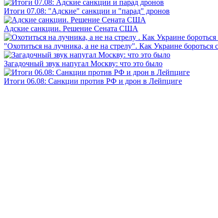
Итоги 07.08: "Адские" санкции и "парад" дронов
Адские санкции. Решение Сената США
"Охотиться на лучника, а не на стрелу". Как Украине бороться 
Загадочный звук напугал Москву: что это было
Итоги 06.08: Санкции против РФ и дрон в Лейпциге