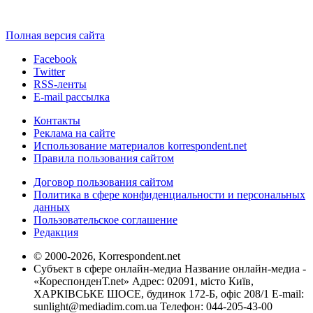
Полная версия сайта
Facebook
Twitter
RSS-ленты
E-mail рассылка
Контакты
Реклама на сайте
Использование материалов korrespondent.net
Правила пользования сайтом
Договор пользования сайтом
Политика в сфере конфиденциальности и персональных
данных
Пользовательское соглашение
Редакция
© 2000-2026, Korrespondent.net
Субъект в сфере онлайн-медиа Название онлайн-медиа -
«КореспонденТ.net» Адрес: 02091, місто Київ,
ХАРКІВСЬКЕ ШОСЕ, будинок 172-Б, офіс 208/1 E-mail:
sunlight@mediadim.com.ua
Телефон: 044-205-43-00