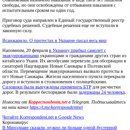
свободы, но они освобождены от отбывания наказания с
испытательным сроком на один год.
Приговор суда направлен в Единый государственный реестр
судебных решений. Судебные решения еще не вступили в
законную силу.
Всанжарило. О протестах в Украине писал весь мир
Напомним, 20 февраля
в Украину прибыл самолет с
эвакуированными
украинцами и гражданами других стран из
китайского Уханя. Их автобусами перевезли для обсервации в
санаторий Нацгвардии Новые Санжары в Полтавской
области. Перемещение эвакуированных вызвало протесты в
пгт Новые Санжары. Жители населенного пункта перекрыли
дорогу и вступили в столкновения с полицейскими.
Силовики были вынуждены применить БТР
для расчистки
дорог. В результате беспорядков были
задержаны 24 человека
.
Новости от
Корреспондент.net
в Telegram. Подписывайтесь
на наш канал
https://t.me/korrespondentnet
Читайте Korrespondent.net в Google News
Коронавирус
В Минздраве сказали, нужно ли больше одной бустерной