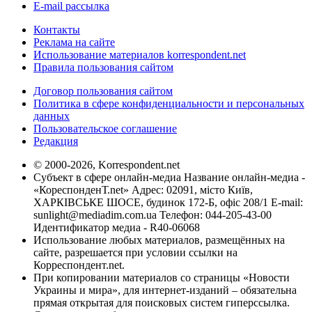
E-mail рассылка
Контакты
Реклама на сайте
Использование материалов korrespondent.net
Правила пользования сайтом
Договор пользования сайтом
Политика в сфере конфиденциальности и персональных
данных
Пользовательское соглашение
Редакция
© 2000-2026, Korrespondent.net
Субъект в сфере онлайн-медиа Название онлайн-медиа -
«КореспонденТ.net» Адрес: 02091, місто Київ,
ХАРКІВСЬКЕ ШОСЕ, будинок 172-Б, офіс 208/1 E-mail:
sunlight@mediadim.com.ua
Телефон: 044-205-43-00
Идентификатор медиа - R40-06068
Использование любых материалов, размещённых на
сайте, разрешается при условии ссылки на
Корреспондент.net.
При копировании материалов со страницы «Новости
Украины и мира», для интернет-изданий – обязательна
прямая открытая для поисковых систем гиперссылка.