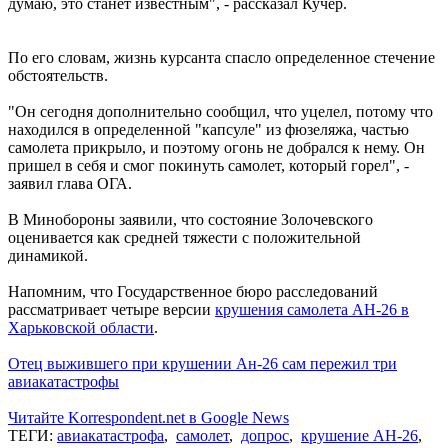
думаю, это станет известным", - рассказал Кучер.
По его словам, жизнь курсанта спасло определенное стечение
обстоятельств.
"Он сегодня дополнительно сообщил, что уцелел, потому что
находился в определенной "капсуле" из фюзеляжа, частью
самолета прикрыло, и поэтому огонь не добрался к нему. Он
пришел в себя и смог покинуть самолет, который горел", -
заявил глава ОГА.
В Минобороны заявили, что состояние Золочевского
оценивается как средней тяжести с положительной
динамикой.
Напомним, что Государственное бюро расследований
рассматривает четыре версии
крушения самолета АН-26 в
Харьковской области
.
Отец выжившего при крушении Ан-26 сам пережил три
авиакатастрофы
Читайте Korrespondent.net в Google News
ТЕГИ:
авиакатастрофа
,
самолет
,
допрос
,
крушение АН-26
,