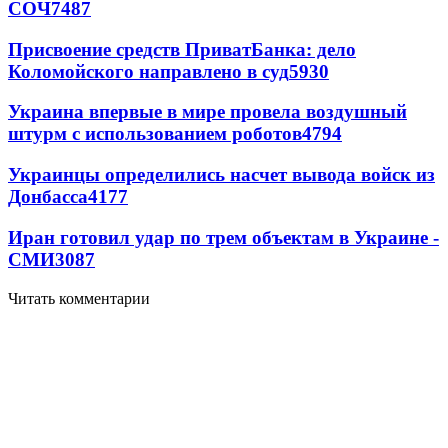
СОЧ
7487
Присвоение средств ПриватБанка: дело
Коломойского направлено в суд
5930
Украина впервые в мире провела воздушный
штурм с использованием роботов
4794
Украинцы определились насчет вывода войск из
Донбасса
4177
Иран готовил удар по трем объектам в Украине -
СМИ
3087
Читать комментарии