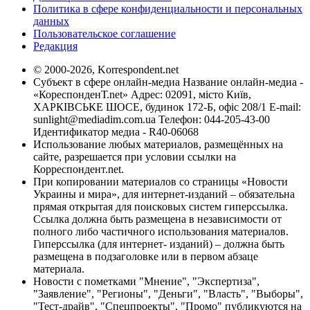
Политика в сфере конфиденциальности и персональных
данных
Пользовательское соглашение
Редакция
© 2000-2026, Korrespondent.net
Субъект в сфере онлайн-медиа Название онлайн-медиа -
«КореспонденТ.net» Адрес: 02091, місто Київ,
ХАРКІВСЬКЕ ШОСЕ, будинок 172-Б, офіс 208/1 E-mail:
sunlight@mediadim.com.ua
Телефон: 044-205-43-00
Идентификатор медиа - R40-06068
Использование любых материалов, размещённых на
сайте, разрешается при условии ссылки на
Корреспондент.net.
При копировании материалов со страницы «Новости
Украины и мира», для интернет-изданий – обязательна
прямая открытая для поисковых систем гиперссылка.
Ссылка должна быть размещена в независимости от
полного либо частичного использования материалов.
Гиперссылка (для интернет- изданий) – должна быть
размещена в подзаголовке или в первом абзаце
материала.
Новости с пометками "Мнение", "Экспертиза",
"Заявление", "Регионы", "Деньги", "Власть", "Выборы",
"Тест-драйв", "Спецпроекты", "Промо" публикуются на