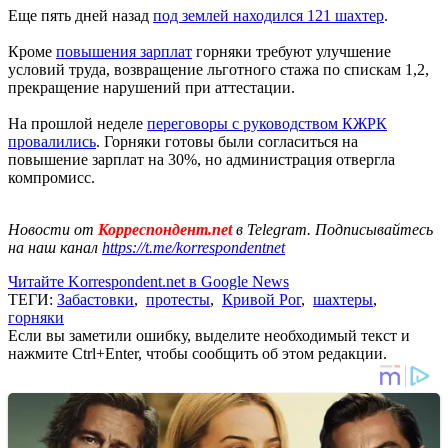
Еще пять дней назад
под землей находился 121 шахтер
.
Кроме
повышения зарплат
горняки требуют улучшение
условий труда, возвращение льготного стажа по спискам 1,2,
прекращение нарушений при аттестации.
На прошлой неделе
переговоры с руководством КЖРК
провалились
. Горняки готовы были согласиться на
повышение зарплат на 30%, но администрация отвергла
компромисс.
Новости от
Корреспондент.net
в Telegram. Подписывайтесь
на наш канал
https://t.me/korrespondentnet
Читайте Korrespondent.net в Google News
ТЕГИ:
Забастовки
,
протесты
,
Кривой Рог
,
шахтеры
,
горняки
Если вы заметили ошибку, выделите необходимый текст и
нажмите Ctrl+Enter, чтобы сообщить об этом редакции.