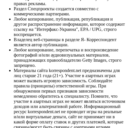
правах рекламы.
Раздел Спецпроекты создается совместно с
коммерческими партнерами.
Любое копирование, публикация, републикация и
другое распространение информации, которое содержит
ссылку на "Интерфакс-Украина", EPA / UPG, строго
воспрещается.
Владелец веб-страницы в разделе Я- Корреспондент
является автор публикации.
Любое копирование, перепечатка и воспроизведение
фотографий и/или аудиовизуальных материалов,
принадлежащих правообладателю Getty Images, строго
запрещено.
Материалы сайта korrespondent.net предназначены для
лиц старше 21 года (21+). Участие в азартных играх
может вызвать игровую зависимость. Соблюдайте
правила (принципы) ответственной игры. При
обнаружении первых признаков зависимости
немедленно обратитесь к специалисту. Помните, что
участие в азартных играх не может являться источником
доходов или альтернативой работе. Информационный
ресурс korrespondent.net не проводит игры на реальные
и/или виртуальные деньги, сайт не принимает ни в
какой форме оплату ставок и других платежей, которые
связаны/могут быть связаны с азартными играми,