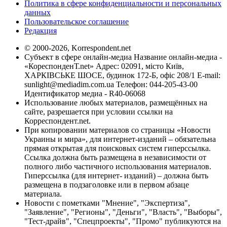
Политика в сфере конфиденциальности и персональных
данных
Пользовательское соглашение
Редакция
© 2000-2026, Korrespondent.net
Субъект в сфере онлайн-медиа Название онлайн-медиа -
«КореспонденТ.net» Адрес: 02091, місто Київ,
ХАРКІВСЬКЕ ШОСЕ, будинок 172-Б, офіс 208/1 E-mail:
sunlight@mediadim.com.ua
Телефон: 044-205-43-00
Идентификатор медиа - R40-06068
Использование любых материалов, размещённых на
сайте, разрешается при условии ссылки на
Корреспондент.net.
При копировании материалов со страницы «Новости
Украины и мира», для интернет-изданий – обязательна
прямая открытая для поисковых систем гиперссылка.
Ссылка должна быть размещена в независимости от
полного либо частичного использования материалов.
Гиперссылка (для интернет- изданий) – должна быть
размещена в подзаголовке или в первом абзаце
материала.
Новости с пометками "Мнение", "Экспертиза",
"Заявление", "Регионы", "Деньги", "Власть", "Выборы",
"Тест-драйв", "Спецпроекты", "Промо" публикуются на