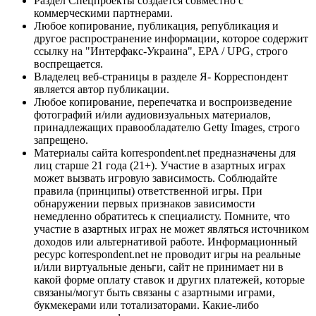
Раздел Спецпроекты создается совместно с
коммерческими партнерами.
Любое копирование, публикация, републикация и
другое распространение информации, которое содержит
ссылку на "Интерфакс-Украина", EPA / UPG, строго
воспрещается.
Владелец веб-страницы в разделе Я- Корреспондент
является автор публикации.
Любое копирование, перепечатка и воспроизведение
фотографий и/или аудиовизуальных материалов,
принадлежащих правообладателю Getty Images, строго
запрещено.
Материалы сайта korrespondent.net предназначены для
лиц старше 21 года (21+). Участие в азартных играх
может вызвать игровую зависимость. Соблюдайте
правила (принципы) ответственной игры. При
обнаружении первых признаков зависимости
немедленно обратитесь к специалисту. Помните, что
участие в азартных играх не может являться источником
доходов или альтернативой работе. Информационный
ресурс korrespondent.net не проводит игры на реальные
и/или виртуальные деньги, сайт не принимает ни в
какой форме оплату ставок и других платежей, которые
связаны/могут быть связаны с азартными играми,
букмекерами или тотализаторами. Какие-либо