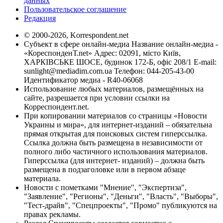
данных
Пользовательское соглашение
Редакция
© 2000-2026, Korrespondent.net
Субъект в сфере онлайн-медиа Название онлайн-медиа -
«КореспонденТ.net» Адрес: 02091, місто Київ,
ХАРКІВСЬКЕ ШОСЕ, будинок 172-Б, офіс 208/1 E-mail:
sunlight@mediadim.com.ua
Телефон: 044-205-43-00
Идентификатор медиа - R40-06068
Использование любых материалов, размещённых на
сайте, разрешается при условии ссылки на
Корреспондент.net.
При копировании материалов со страницы «Новости
Украины и мира», для интернет-изданий – обязательна
прямая открытая для поисковых систем гиперссылка.
Ссылка должна быть размещена в независимости от
полного либо частичного использования материалов.
Гиперссылка (для интернет- изданий) – должна быть
размещена в подзаголовке или в первом абзаце
материала.
Новости с пометками "Мнение", "Экспертиза",
"Заявление", "Регионы", "Деньги", "Власть", "Выборы",
"Тест-драйв", "Спецпроекты", "Промо" публикуются на
правах рекламы.