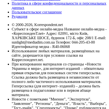
Политика в сфере конфиденциальности и персональных
данных
Пользовательское соглашение
Редакция
© 2000-2026, Korrespondent.net
Субъект в сфере онлайн-медиа Название онлайн-медиа -
«КореспонденТ.net» Адрес: 02091, місто Київ,
ХАРКІВСЬКЕ ШОСЕ, будинок 172-Б, офіс 208/1 E-mail:
sunlight@mediadim.com.ua
Телефон: 044-205-43-00
Идентификатор медиа - R40-06068
Использование любых материалов, размещённых на
сайте, разрешается при условии ссылки на
Корреспондент.net.
При копировании материалов со страницы «Новости
Украины и мира», для интернет-изданий – обязательна
прямая открытая для поисковых систем гиперссылка.
Ссылка должна быть размещена в независимости от
полного либо частичного использования материалов.
Гиперссылка (для интернет- изданий) – должна быть
размещена в подзаголовке или в первом абзаце
материала.
Новости с пометками "Мнение", "Экспертиза",
"Заявление", "Регионы", "Деньги", "Власть", "Выборы",
"Тест-драйв", "Спецпроекты", "Промо" публикуются на