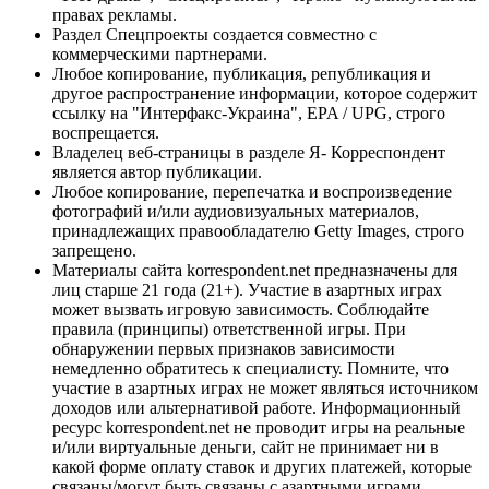
правах рекламы.
Раздел Спецпроекты создается совместно с
коммерческими партнерами.
Любое копирование, публикация, републикация и
другое распространение информации, которое содержит
ссылку на "Интерфакс-Украина", EPA / UPG, строго
воспрещается.
Владелец веб-страницы в разделе Я- Корреспондент
является автор публикации.
Любое копирование, перепечатка и воспроизведение
фотографий и/или аудиовизуальных материалов,
принадлежащих правообладателю Getty Images, строго
запрещено.
Материалы сайта korrespondent.net предназначены для
лиц старше 21 года (21+). Участие в азартных играх
может вызвать игровую зависимость. Соблюдайте
правила (принципы) ответственной игры. При
обнаружении первых признаков зависимости
немедленно обратитесь к специалисту. Помните, что
участие в азартных играх не может являться источником
доходов или альтернативой работе. Информационный
ресурс korrespondent.net не проводит игры на реальные
и/или виртуальные деньги, сайт не принимает ни в
какой форме оплату ставок и других платежей, которые
связаны/могут быть связаны с азартными играми,