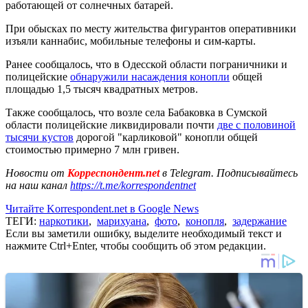
работающей от солнечных батарей.
При обысках по месту жительства фигурантов оперативники
изъяли каннабис, мобильные телефоны и сим-карты.
Ранее сообщалось, что в Одесской области пограничники и
полицейские
обнаружили насаждения конопли
общей
площадью 1,5 тысяч квадратных метров.
Также сообщалось, что возле села Бабаковка в Сумской
области полицейские ликвидировали почти
две с половиной
тысячи кустов
дорогой "карликовой" конопли общей
стоимостью примерно 7 млн гривен.
Новости от
Корреспондент.net
в Telegram. Подписывайтесь
на наш канал
https://t.me/korrespondentnet
Читайте Korrespondent.net в Google News
ТЕГИ:
наркотики
,
марихуана
,
фото
,
конопля
,
задержание
Если вы заметили ошибку, выделите необходимый текст и
нажмите Ctrl+Enter, чтобы сообщить об этом редакции.