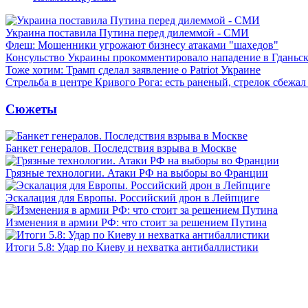
Украина поставила Путина перед дилеммой - СМИ
Флеш: Мошенники угрожают бизнесу атаками "шахедов"
Консульство Украины прокомментировало нападение в Гданьс
Тоже хотим: Трамп сделал заявление о Patriot Украине
Стрельба в центре Кривого Рога: есть раненый, стрелок сбежа
Сюжеты
Банкет генералов. Последствия взрыва в Москве
Грязные технологии. Атаки РФ на выборы во Франции
Эскалация для Европы. Российский дрон в Лейпциге
Изменения в армии РФ: что стоит за решением Путина
Итоги 5.8: Удар по Киеву и нехватка антибаллистики