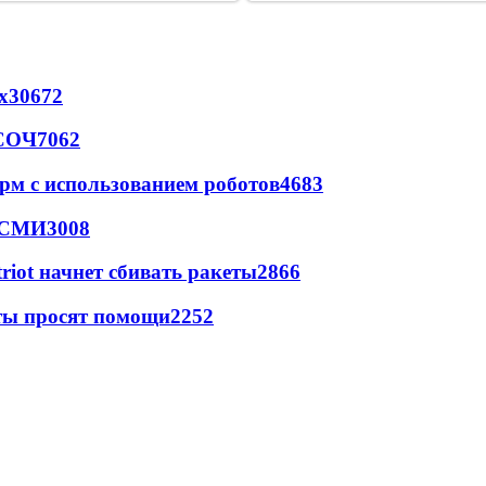
х
30672
 СОЧ
7062
рм с использованием роботов
4683
- СМИ
3008
triot начнет сбивать ракеты
2866
сты просят помощи
2252