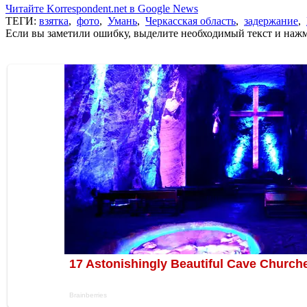
Читайте Korrespondent.net в Google News
ТЕГИ:
взятка
,
фото
,
Умань
,
Черкасская область
,
задержание
,
Если вы заметили ошибку, выделите необходимый текст и нажми