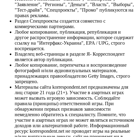
"Заявление", "Регионы", "Деньги", "Власть", "Выборы",
"Тест-драйв", "Спецпроекты", "Промо" публикуются на
правах рекламы.
Раздел Спецпроекты создается совместно с
коммерческими партнерами.
Любое копирование, публикация, републикация и
другое распространение информации, которое содержит
ссылку на "Интерфакс-Украина", EPA / UPG, строго
воспрещается.
Владелец веб-страницы в разделе Я- Корреспондент
является автор публикации.
Любое копирование, перепечатка и воспроизведение
фотографий и/или аудиовизуальных материалов,
принадлежащих правообладателю Getty Images, строго
запрещено.
Материалы сайта korrespondent.net предназначены для
лиц старше 21 года (21+). Участие в азартных играх
может вызвать игровую зависимость. Соблюдайте
правила (принципы) ответственной игры. При
обнаружении первых признаков зависимости
немедленно обратитесь к специалисту. Помните, что
участие в азартных играх не может являться источником
доходов или альтернативой работе. Информационный
ресурс korrespondent.net не проводит игры на реальные
и/или виртуальные деньги, сайт не принимает ни в