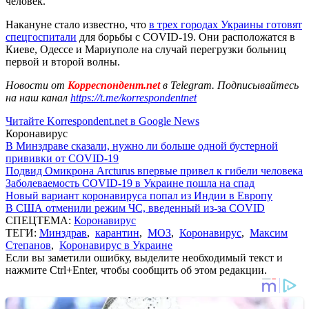
человек.
Накануне стало известно, что
в трех городах Украины готовят
спецгоспитали
для борьбы с COVID-19. Они расположатся в
Киеве, Одессе и Мариуполе на случай перегрузки больниц
первой и второй волны.
Новости от
Корреспондент.net
в Telegram. Подписывайтесь
на наш канал
https://t.me/korrespondentnet
Читайте Korrespondent.net в Google News
Коронавирус
В Минздраве сказали, нужно ли больше одной бустерной
прививки от COVID-19
Подвид Омикрона Arcturus впервые привел к гибели человека
Заболеваемость COVID-19 в Украине пошла на спад
Новый вариант коронавируса попал из Индии в Европу
В США отменили режим ЧС, введенный из-за COVID
СПЕЦТЕМА:
Коронавирус
ТЕГИ:
Минздрав
,
карантин
,
МОЗ
,
Коронавирус
,
Максим
Степанов
,
Коронавирус в Украине
Если вы заметили ошибку, выделите необходимый текст и
нажмите Ctrl+Enter, чтобы сообщить об этом редакции.