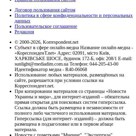
Договор пользования сайтом
Политика в сфере конфиденциальности и персональных
данных
Пользовательское соглашение
Редакция
© 2000-2026, Korrespondent.net
Субъект в сфере онлайн-медиа Название онлайн-медиа -
«КореспонденТ.net» Адрес: 02091, місто Київ,
ХАРКІВСЬКЕ ШОСЕ, будинок 172-Б, офіс 208/1 E-mail:
sunlight@mediadim.com.ua
Телефон: 044-205-43-00
Идентификатор медиа - R40-06068
Использование любых материалов, размещённых на
сайте, разрешается при условии ссылки на
Корреспондент.net.
При копировании материалов со страницы «Новости
Украины и мира», для интернет-изданий – обязательна
прямая открытая для поисковых систем гиперссылка.
Ссылка должна быть размещена в независимости от
полного либо частичного использования материалов.
Гиперссылка (для интернет- изданий) – должна быть
размещена в подзаголовке или в первом абзаце
материала.
Новости с пометками "Мнение", "Экспертиза",