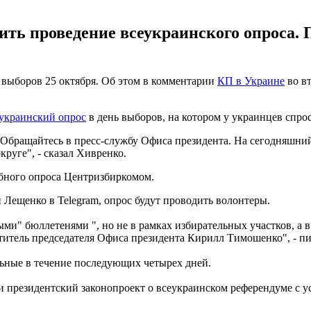
ить проведение всеукраинского опроса.
 выборов 25 октября. Об этом в комментарии
КП в Украине
во вт
еукраинский опрос
в день выборов, на котором у украинцев спрос
т. Обращайтесь в пресс-службу Офиса президента. На сегодняшн
уге", - сказал Хивренко.
обного опроса Центризбиркомом.
 Лещенко в Telegram, опрос будут проводить волонтеры.
ыми" бюллетенями ", но не в рамках избирательных участков, а 
ститель председателя Офиса президента Кирилл Тимошенко", - п
альные в течение последующих четырех дней.
 президентский законопроект о всеукраинском референдуме с у