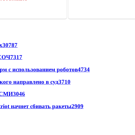
х
30787
 СОЧ
7317
рм с использованием роботов
4734
кого направлено в суд
3710
- СМИ
3046
triot начнет сбивать ракеты
2909