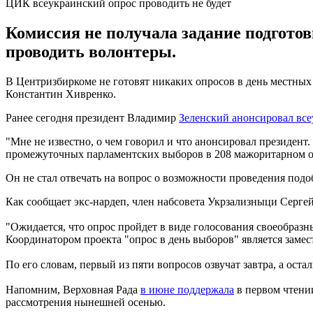
ЦИК всеукраинский опрос проводить не будет
Комиссия не получала задание подготов
проводить волонтеры.
В Центризбиркоме не готовят никаких опросов в день местных
Константин Хивренко.
Ранее сегодня президент Владимир
Зеленский анонсировал вс
"Мне не известно, о чем говорил и что анонсировал президен
промежуточных парламентских выборов в 208 мажоритарном окр
Он не стал отвечать на вопрос о возможности проведения под
Как сообщает экс-нардеп, член набсовета Укрзализныци Сергей
"Ожидается, что опрос пройдет в виде голосования своеобразн
Координатором проекта "опрос в день выборов" является заме
По его словам, первый из пяти вопросов озвучат завтра, а ост
Напомним, Верховная Рада
в июне поддержала
в первом чтении
рассмотрения нынешней осенью.