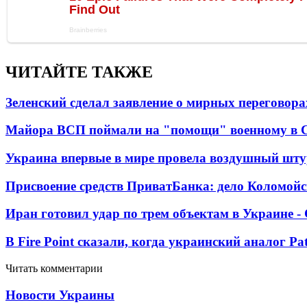
ЧИТАЙТЕ ТАКЖЕ
Зеленский сделал заявление о мирных переговора
Майора ВСП поймали на "помощи" военному в
Украина впервые в мире провела воздушный шту
Присвоение средств ПриватБанка: дело Коломойс
Иран готовил удар по трем объектам в Украине 
В Fire Point сказали, когда украинский аналог Pa
Читать комментарии
Новости Украины