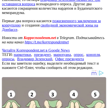
оставшиеся вопроса
всенародного опроса. Другие два
касаются сокращения количества нардепов и Будапештского
меморандума.
Первые два вопроса касаются
пожизненного заключения за
коррупцию
и создания
свободной экономической зоны на
Донбассе
.
Новости от
Корреспондент.net
в Telegram. Подписывайтесь
на наш канал
https://t.me/korrespondentnet
Читайте Korrespondent.net в Google News
ТЕГИ:
наркотики
,
президент
,
марихуана
,
опрос
,
конопля
,
опросы
,
Владимир Зеленский
,
Офис президента
Если вы заметили ошибку, выделите необходимый текст и
нажмите Ctrl+Enter, чтобы сообщить об этом редакции.