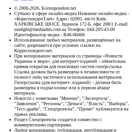
© 2000-2026, Korrespondent.net
Субъект в сфере онлайн-медиа Название онлайн-медиа -
«КореспонденТ.net» Адрес: 02091, місто Київ,
ХАРКІВСЬКЕ ШОСЕ, будинок 172-Б, офіс 208/1 E-mail:
sunlight@mediadim.com.ua
Телефон: 044-205-43-00
Идентификатор медиа - R40-06068
Использование любых материалов, размещённых на
сайте, разрешается при условии ссылки на
Корреспондент.net.
При копировании материалов со страницы «Новости
Украины и мира», для интернет-изданий – обязательна
прямая открытая для поисковых систем гиперссылка.
Ссылка должна быть размещена в независимости от
полного либо частичного использования материалов.
Гиперссылка (для интернет- изданий) – должна быть
размещена в подзаголовке или в первом абзаце
материала.
Новости с пометками "Мнение", "Экспертиза",
"Заявление", "Регионы", "Деньги", "Власть", "Выборы",
"Тест-драйв", "Спецпроекты", "Промо" публикуются на
правах рекламы.
Раздел Спецпроекты создается совместно с
коммерческими партнерами.
Любое копирование, публикация, републикация и