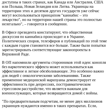
доступны в таких странах, как Канада или Австралия, США
или Польша, Новая Зеландия или Литва. Украинцы на
территории этих и десятков других государств уже сейчас
могут воспользоваться принципом "каннабис – это
лекарство", но на территории нашей страны это полностью
нелегально", – говорится в сообщении.
В Офисе президента констатируют, что общественная
дискуссия по каннабиса происходит и в Украине.
Политических споров, телеэфиров и публикаций по этой теме
с каждым годом становится все больше. Также были попытки
зарегистрировать соответствующие законопроекты в
Верховной Раде.
В ОП напомнили аргументы сторонников этой идеи: конопля
без наркотического эффекта может использоваться как
эффективное и легкое обезболивающее. Это особенно важно
для людей с онкологическими заболеваниями. Также
применение медицинской марихуаны демонстрирует ее
эффективность при депрессиях, посттравматическом
стрессовом расстройстве, что является важным для
военнослужащих, которые возвращаются домой с войны.
"По предварительным подсчетам, не менее двух миллионов
украинцев нуждаются именно в таких препаратах. Если,