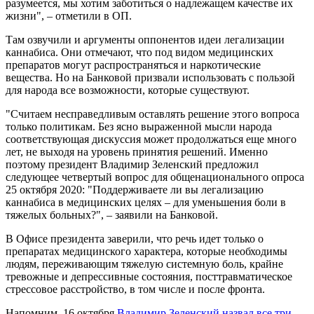
разумеется, мы хотим заботиться о надлежащем качестве их
жизни", – отметили в ОП.
Там озвучили и аргументы оппонентов идеи легализации
каннабиса. Они отмечают, что под видом медицинских
препаратов могут распространяться и наркотические
вещества. Но на Банковой призвали использовать с пользой
для народа все возможности, которые существуют.
"Считаем несправедливым оставлять решение этого вопроса
только политикам. Без ясно выраженной мысли народа
соответствующая дискуссия может продолжаться еще много
лет, не выходя на уровень принятия решений. Именно
поэтому президент Владимир Зеленский предложил
следующее четвертый вопрос для общенационального опроса
25 октября 2020: "Поддерживаете ли вы легализацию
каннабиса в медицинских целях – для уменьшения боли в
тяжелых больных?", – заявили на Банковой.
В Офисе президента заверили, что речь идет только о
препаратах медицинского характера, которые необходимы
людям, переживающим тяжелую системную боль, крайне
тревожные и депрессивные состояния, посттравматическое
стрессовое расстройство, в том числе и после фронта.
Напомним, 16 октября
Владимир Зеленский назвал все три