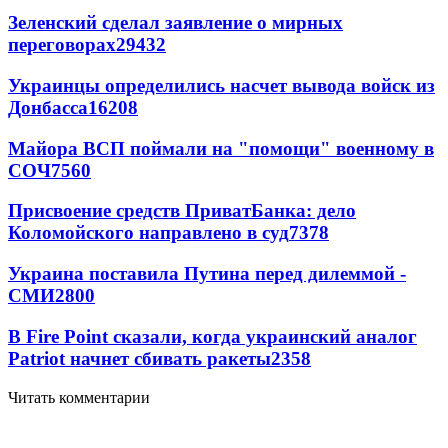
Зеленский сделал заявление о мирных
переговорах
29432
Украинцы определились насчет вывода войск из
Донбасса
16208
Майора ВСП поймали на "помощи" военному в
СОЧ
7560
Присвоение средств ПриватБанка: дело
Коломойского направлено в суд
7378
Украина поставила Путина перед дилеммой -
СМИ
2800
В Fire Point сказали, когда украинский аналог
Patriot начнет сбивать ракеты
2358
Читать комментарии