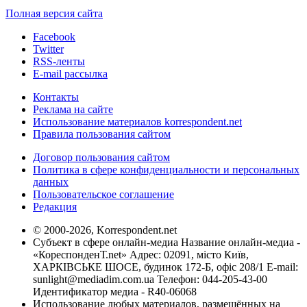
Полная версия сайта
Facebook
Twitter
RSS-ленты
E-mail рассылка
Контакты
Реклама на сайте
Использование материалов korrespondent.net
Правила пользования сайтом
Договор пользования сайтом
Политика в сфере конфиденциальности и персональных
данных
Пользовательское соглашение
Редакция
© 2000-2026, Korrespondent.net
Субъект в сфере онлайн-медиа Название онлайн-медиа -
«КореспонденТ.net» Адрес: 02091, місто Київ,
ХАРКІВСЬКЕ ШОСЕ, будинок 172-Б, офіс 208/1 E-mail:
sunlight@mediadim.com.ua
Телефон: 044-205-43-00
Идентификатор медиа - R40-06068
Использование любых материалов, размещённых на