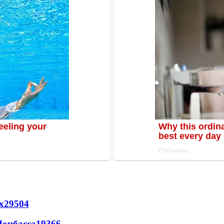
х
29504
Донбасса
19366