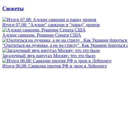
Сюжеты
Итоги 07.08: "Адские" санкции и "парад" дронов
Адские санкции. Решение Сената США
"Охотиться на лучника, а не на стрелу". Как Украине бороться 
Загадочный звук напугал Москву: что это было
Итоги 06.08: Санкции против РФ и дрон в Лейпциге