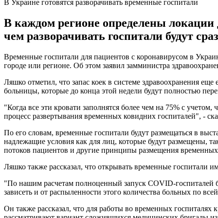
В Украине готовятся разворачивать временные госпитали
В каждом регионе определены локации 
чем разворачивать госпитали будут сра
Временные госпитали для пациентов с коронавирусом в Украин
городе или регионе. Об этом заявил замминистра здравоохран
Ляшко отметил, что запас коек в системе здравоохранения еще
больницы, которые до конца этой недели будут полностью пер
"Когда все эти кровати заполнятся более чем на 75% с учетом
процесс развертывания временных ковидних госпиталей", - ска
По его словам, временные госпитали будут размещаться в выс
надлежащие условия как для лиц, которые будут размещены, та
потоков пациентов и другие принципы размещения временных
Ляшко также рассказал, что открывать временные госпитали име
"По нашим расчетам полноценный запуск COVID-госпиталей бу
зависеть и от распыленности этого количества больных по всей
Он также рассказал, что для работы во временных госпиталях 
рассматривают вариант сложившихся медицинских бригады из