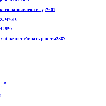
кого направлено в суд
7661
 СОЧ
7616
И
2859
triot начнет сбивать ракеты
2387
ев
К