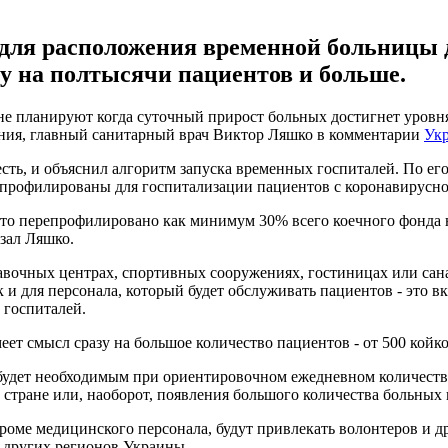
для расположения временной больницы 
зу на полтысячи пациентов и больше.
е планируют когда суточный прирост больных достигнет уровня 
ения, главный санитарный врач Виктор Ляшко в комментарии
Укр
 есть, и объяснил алгоритм запуска временных госпиталей. По е
епрофилированы для госпитализации пациентов с коронавирусно
, что перепрофилировано как минимум 30% всего коечного фонда
зал Ляшко.
тавочных центрах, спортивных сооружениях, гостиницах или сан
к и для персонала, который будет обслуживать пациентов - это
 госпиталей.
ет смысл сразу на большое количество пациентов - от 500 койко
дет необходимым при ориентировочном ежедневном количестве 
 стране или, наоборот, появления большого количества больных в
кроме медицинского персонала, будут привлекать волонтеров и д
 других регионов Украины.