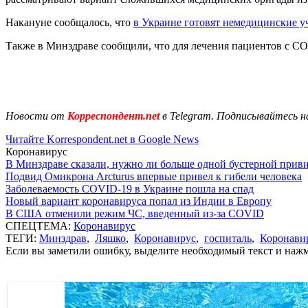
Накануне сообщалось, что
в Украине готовят немедицинские 
Также в Минздраве сообщили, что для лечения пациентов с C
Новости от
Корреспондент.net
в Telegram. Подписывайтесь н
Читайте Korrespondent.net в Google News
Коронавирус
В Минздраве сказали, нужно ли больше одной бустерной прив
Подвид Омикрона Arcturus впервые привел к гибели человека
Заболеваемость COVID-19 в Украине пошла на спад
Новый вариант коронавируса попал из Индии в Европу
В США отменили режим ЧС, введенный из-за COVID
СПЕЦТЕМА:
Коронавирус
ТЕГИ:
Минздрав
,
Ляшко
,
Коронавирус
,
госпиталь
,
Коронави
Если вы заметили ошибку, выделите необходимый текст и нажми