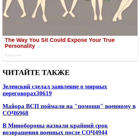
ЧИТАЙТЕ ТАКЖЕ
Зеленский сделал заявление о мирных
переговорах
30619
Майора ВСП поймали на "помощи" военному в
СОЧ
6968
В Минобороны назвали крайний срок
возвращения военных после СОЧ
4944