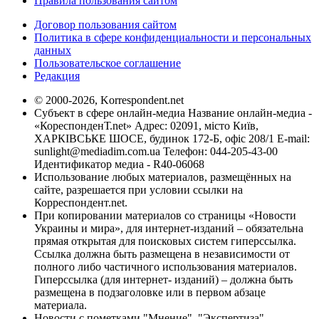
Правила пользования сайтом
Договор пользования сайтом
Политика в сфере конфиденциальности и персональных
данных
Пользовательское соглашение
Редакция
© 2000-2026, Korrespondent.net
Субъект в сфере онлайн-медиа Название онлайн-медиа -
«КореспонденТ.net» Адрес: 02091, місто Київ,
ХАРКІВСЬКЕ ШОСЕ, будинок 172-Б, офіс 208/1 E-mail:
sunlight@mediadim.com.ua
Телефон: 044-205-43-00
Идентификатор медиа - R40-06068
Использование любых материалов, размещённых на
сайте, разрешается при условии ссылки на
Корреспондент.net.
При копировании материалов со страницы «Новости
Украины и мира», для интернет-изданий – обязательна
прямая открытая для поисковых систем гиперссылка.
Ссылка должна быть размещена в независимости от
полного либо частичного использования материалов.
Гиперссылка (для интернет- изданий) – должна быть
размещена в подзаголовке или в первом абзаце
материала.
Новости с пометками "Мнение", "Экспертиза",