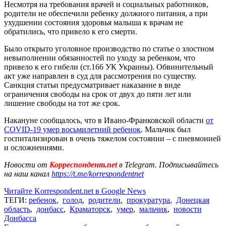
Несмотря на требования врачей и социальных работников,
родители не обеспечили ребенку должного питания, а при
ухудшении состояния здоровья малыша к врачам не
обратились, что привело к его смерти.
Было открыто уголовное производство по статье о злостном
невыполнении обязанностей по уходу за ребенком, что
привело к его гибели (ст.166 УК Украины). Обвинительный
акт уже направлен в суд для рассмотрения по существу.
Санкция статьи предусматривает наказание в виде
ограничения свободы на срок от двух до пяти лет или
лишение свободы на тот же срок.
Накануне сообщалось, что в Ивано-Франковской области
от
COVID-19 умер восьмилетний ребенок
. Мальчик был
госпитализирован в очень тяжелом состоянии – с пневмонией
и осложнениями.
Новости от
Корреспондент.net
в Telegram. Подписывайтесь
на наш канал
https://t.me/korrespondentnet
Читайте Korrespondent.net в Google News
ТЕГИ:
ребенок
,
голод
,
родители
,
прокуратура
,
Донецкая
область
,
донбасс
,
Краматорск
,
умер
,
мальчик
,
новости
Донбасса