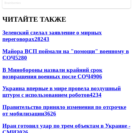
ЧИТАЙТЕ ТАКЖЕ
Зеленский сделал заявление о мирных
переговорах
28243
Майора ВСП поймали на "помощи" военному в
СОЧ
5280
В Минобороны назвали крайний срок
возвращения военных после СОЧ
4906
Украина впервые в мире провела воздушный
штурм с использованием роботов
4234
Правительство приняло изменения по отсрочке
от мобилизации
3626
Иран готовил удар по трем объектам в Украине -
СМИ
3026