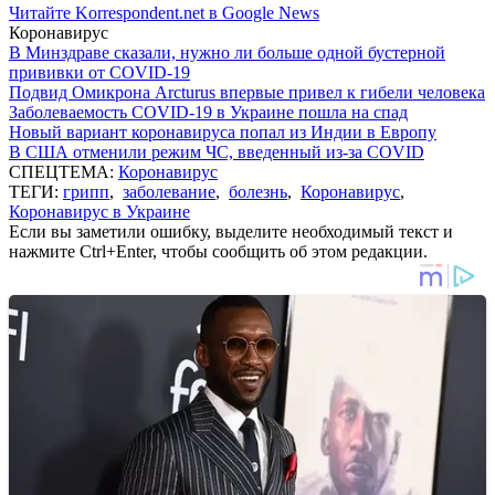
Читайте Korrespondent.net в Google News
Коронавирус
В Минздраве сказали, нужно ли больше одной бустерной
прививки от COVID-19
Подвид Омикрона Arcturus впервые привел к гибели человека
Заболеваемость COVID-19 в Украине пошла на спад
Новый вариант коронавируса попал из Индии в Европу
В США отменили режим ЧС, введенный из-за COVID
СПЕЦТЕМА:
Коронавирус
ТЕГИ:
грипп
,
заболевание
,
болезнь
,
Коронавирус
,
Коронавирус в Украине
Если вы заметили ошибку, выделите необходимый текст и
нажмите Ctrl+Enter, чтобы сообщить об этом редакции.