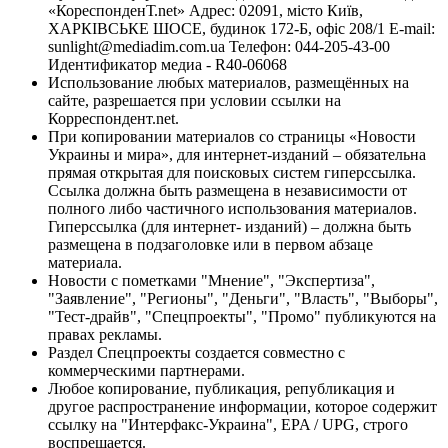
«КореспонденТ.net» Адрес: 02091, місто Київ,
ХАРКІВСЬКЕ ШОСЕ, будинок 172-Б, офіс 208/1 E-mail:
sunlight@mediadim.com.ua
Телефон: 044-205-43-00
Идентификатор медиа - R40-06068
Использование любых материалов, размещённых на
сайте, разрешается при условии ссылки на
Корреспондент.net.
При копировании материалов со страницы «Новости
Украины и мира», для интернет-изданий – обязательна
прямая открытая для поисковых систем гиперссылка.
Ссылка должна быть размещена в независимости от
полного либо частичного использования материалов.
Гиперссылка (для интернет- изданий) – должна быть
размещена в подзаголовке или в первом абзаце
материала.
Новости с пометками "Мнение", "Экспертиза",
"Заявление", "Регионы", "Деньги", "Власть", "Выборы",
"Тест-драйв", "Спецпроекты", "Промо" публикуются на
правах рекламы.
Раздел Спецпроекты создается совместно с
коммерческими партнерами.
Любое копирование, публикация, републикация и
другое распространение информации, которое содержит
ссылку на "Интерфакс-Украина", EPA / UPG, строго
воспрещается.