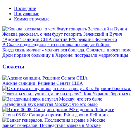
Последние
Популярные
Комментируемые
Жовква рассказал, о чем будут говорить Зеленский и Вучич
"Адские" санкции США против РФ: реакция Зеленского
В Скале подтвердили, что из полка переводят бойцов
Когда связь молчит - молчит вся бригада. Связисты просят по
Дрон поразил больницу в Херсоне: пострадали медработницы
Сюжеты
Адские санкции. Решение Сената США
"Охотиться на лучника, а не на стрелу". Как Украине бороться 
Загадочный звук напугал Москву: что это было
Итоги 06.08: Санкции против РФ и дрон в Лейпциге
Банкет генералов. Последствия взрыва в Москве