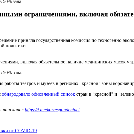
в 50% зала
енными ограничениями, включая обязате
е решение приняла государственная комиссия по техногенно-эко
ной политики.
чениями, включая обязательное наличие медицинских масок у з
в 50% зала.
я работы театров и музеев в регионах "красной" зоны коронави
я
обнародовало обновленный список
стран в "красной" и "зелен
а наш канал
https://t.me/korrespondentnet
ивки от COVID-19