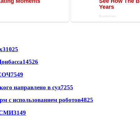
х
31025
Донбасса
14526
 СОЧ
7549
кого направлено в суд
7255
рм с использованием роботов
4825
- СМИ
3149