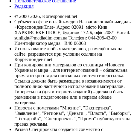
Пользовательское соглашение
Редакция
© 2000-2026, Korrespondent.net
Субъект в сфере онлайн-медиа Название онлайн-медиа -
«КореспонденТ.net» Адрес: 02091, місто Київ,
ХАРКІВСЬКЕ ШОСЕ, будинок 172-Б, офіс 208/1 E-mail:
sunlight@mediadim.com.ua
Телефон: 044-205-43-00
Идентификатор медиа - R40-06068
Использование любых материалов, размещённых на
сайте, разрешается при условии ссылки на
Корреспондент.net.
При копировании материалов со страницы «Новости
Украины и мира», для интернет-изданий – обязательна
прямая открытая для поисковых систем гиперссылка.
Ссылка должна быть размещена в независимости от
полного либо частичного использования материалов.
Гиперссылка (для интернет- изданий) – должна быть
размещена в подзаголовке или в первом абзаце
материала.
Новости с пометками "Мнение", "Экспертиза",
"Заявление", "Регионы", "Деньги", "Власть", "Выборы",
"Тест-драйв", "Спецпроекты", "Промо" публикуются на
правах рекламы.
Раздел Спецпроекты создается совместно с