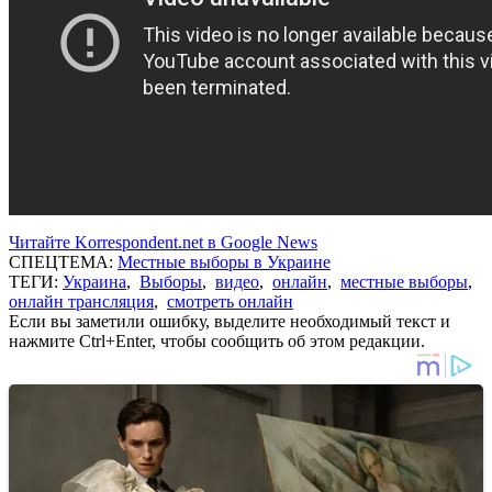
Читайте Korrespondent.net в Google News
СПЕЦТЕМА:
Местные выборы в Украине
ТЕГИ:
Украина
,
Выборы
,
видео
,
онлайн
,
местные выборы
,
онлайн трансляция
,
смотреть онлайн
Если вы заметили ошибку, выделите необходимый текст и
нажмите Ctrl+Enter, чтобы сообщить об этом редакции.