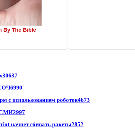
х
30637
 СОЧ
6990
рм с использованием роботов
4673
- СМИ
2997
triot начнет сбивать ракеты
2852