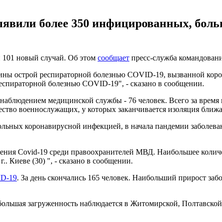
ыявили более 350 инфицированных, боль
 101 новый случай. Об этом
сообщает
пресс-служба командовани
аины острой респираторной болезнью COVID-19, вызванной коро
респираторной болезнью COVID-19", - сказано в сообщении.
 наблюдением медицинской службы - 76 человек. Всего за время
чество военнослужащих, у которых заканчивается изоляция ближай
ольных коронавирусной инфекцией, в начала пандемии заболеван
ражения Covid-19 среди правоохранителей МВД. Наибольшее колич
.. Киеве (30) ", - сказано в сообщении.
ID-19
. За день скончались 165 человек. Наибольший прирост заб
большая загруженность наблюдается в Житомирской, Полтавской 