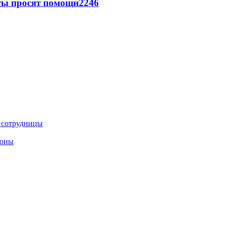
сты просят помощи
2246
е сотрудницы
роны