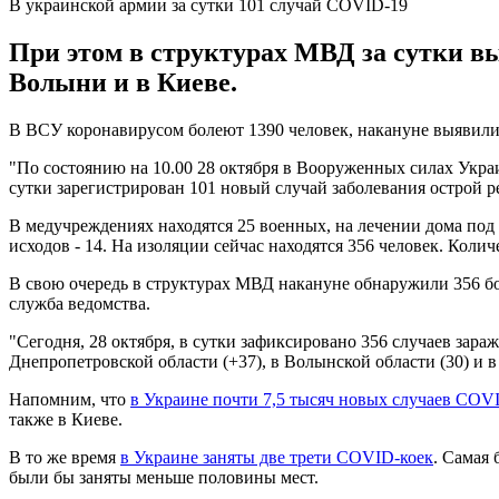
В украинской армии за сутки 101 случай COVID-19
При этом в структурах МВД за сутки в
Волыни и в Киеве.
В ВСУ коронавирусом болеют 1390 человек, накануне выявили
"По состоянию на 10.00 28 октября в Вооруженных силах Укр
сутки зарегистрирован 101 новый случай заболевания острой 
В медучреждениях находятся 25 военных, на лечении дома под
исходов - 14. На изоляции сейчас находятся 356 человек. Коли
В свою очередь в структурах МВД накануне обнаружили 356 б
служба ведомства.
"Сегодня, 28 октября, в сутки зафиксировано 356 случаев за
Днепропетровской области (+37), в Волынской области (30) и в г
Напомним, что
в Украине почти 7,5 тысяч новых случаев COV
также в Киеве.
В то же время
в Украине заняты две трети COVID-коек
. Самая 
были бы заняты меньше половины мест.