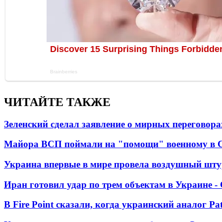
ЧИТАЙТЕ ТАКЖЕ
Зеленский сделал заявление о мирных переговора
Майора ВСП поймали на "помощи" военному в
Украина впервые в мире провела воздушный шту
Иран готовил удар по трем объектам в Украине 
В Fire Point сказали, когда украинский аналог Pa