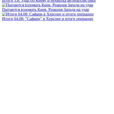
Итоги 5.8: Удар по Киеву и нехватка антибаллистики
Пытаются взломать Киев. Реакция Запада на удар
Итоги 04.08: "Сафари" в Херсоне и итоги операции