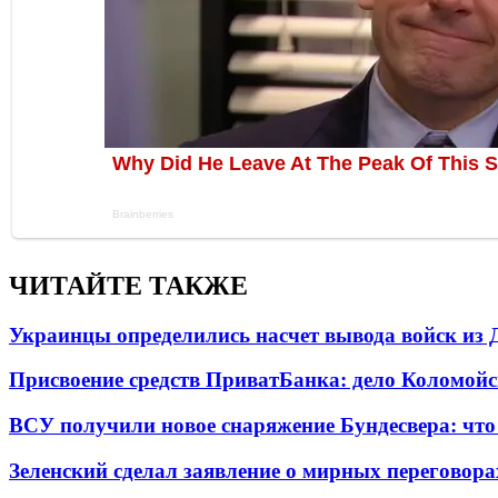
ЧИТАЙТЕ ТАКЖЕ
Украинцы определились насчет вывода войск из 
Присвоение средств ПриватБанка: дело Коломойс
ВСУ получили новое снаряжение Бундесвера: что
Зеленский сделал заявление о мирных переговора