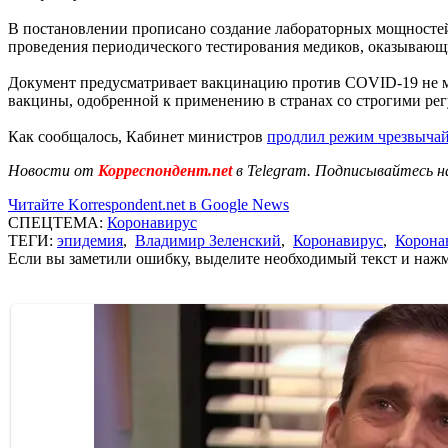
В постановлении прописано создание лабораторных мощносте
проведения периодического тестирования медиков, оказываю
Документ предусматривает вакцинацию против COVID-19 не мен
вакцины, одобренной к применению в странах со строгими р
Как сообщалось, Кабинет министров
продлил режим чрезвыча
Новости от
Корреспондент.net
в Telegram. Подписывайтесь н
Читайте Korrespondent.net в Google News
СПЕЦТЕМА:
Коронавирус
ТЕГИ:
эпидемия
,
Владимир Зеленский
,
Коронавирус
,
Корона
Если вы заметили ошибку, выделите необходимый текст и нажми