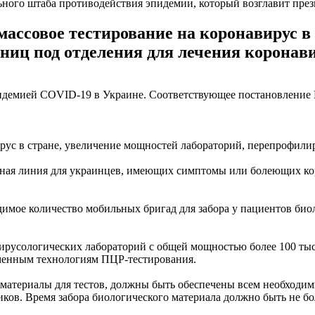
ного штаба противодействия эпидемии, который возглавит през
ссовое тестирование на коронавирус в 
ниц под отделения для лечения коронави
идемией COVID-19 в Украине. Соответствующее постановление №
рус в стране, увеличение мощностей лабораторий, перепрофилир
нная линия для украинцев, имеющих симптомы или болеющих ко
имое количество мобильных бригад для забора у пациентов биол
ирусологических лабораторий с общей мощностью более 100 тыс
еменным технологиям ПЦР-тестирования.
 материалы для тестов, должны быть обеспечены всем необходи
в. Время забора биологического материала должно быть не бол