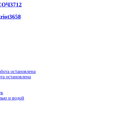
 СОЧ
3712
riot
3658
та остановлена
ек
язью и водой