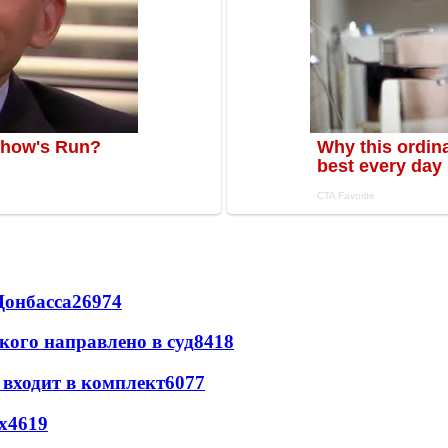
Донбасса
26974
кого направлено в суд
8418
 входит в комплект
6077
х
4619