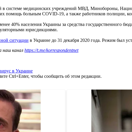
й в системе медицинских учреждений МВД, Минобороны, Нацио
щих помощь больным COVID-19, а также работников полиции, к
ее 40% населения Украины за средства государственного бюдже
егуляторными юрисдикциями.
йной ситуации
в Украине до 31 декабря 2020 года. Режим был ус
а наш канал
https://t.me/korrespondentnet
вирус в Украине
те Ctrl+Enter, чтобы сообщить об этом редакции.