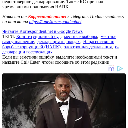
недостоверное декларирование. Также КС признал
чрезмерными полномочия НАПК.
Новости от
Корреспондент.net
в Telegram. Подписывайтесь
на наш канал
https://t.me/korrespondentnet
Читайте Korrespondent.net в Google News
ТЕГИ:
Конституционный суд
,
местные выборы
,
местное
самоуправление
,
декларация о доходах
,
Нацагенство по
борьбе с коррупцией (НАПК)
,
электронная декларация
,
е-
декларации госслужащих
Если вы заметили ошибку, выделите необходимый текст и
нажмите Ctrl+Enter, чтобы сообщить об этом редакции.