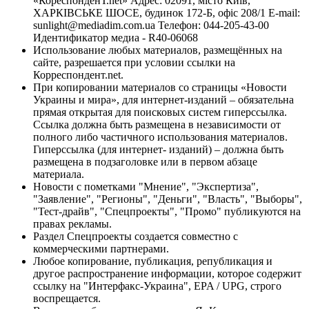
«КореспонденТ.net» Адрес: 02091, місто Київ,
ХАРКІВСЬКЕ ШОСЕ, будинок 172-Б, офіс 208/1 E-mail:
sunlight@mediadim.com.ua
Телефон: 044-205-43-00
Идентификатор медиа - R40-06068
Использование любых материалов, размещённых на
сайте, разрешается при условии ссылки на
Корреспондент.net.
При копировании материалов со страницы «Новости
Украины и мира», для интернет-изданий – обязательна
прямая открытая для поисковых систем гиперссылка.
Ссылка должна быть размещена в независимости от
полного либо частичного использования материалов.
Гиперссылка (для интернет- изданий) – должна быть
размещена в подзаголовке или в первом абзаце
материала.
Новости с пометками "Мнение", "Экспертиза",
"Заявление", "Регионы", "Деньги", "Власть", "Выборы",
"Тест-драйв", "Спецпроекты", "Промо" публикуются на
правах рекламы.
Раздел Спецпроекты создается совместно с
коммерческими партнерами.
Любое копирование, публикация, републикация и
другое распространение информации, которое содержит
ссылку на "Интерфакс-Украина", EPA / UPG, строго
воспрещается.