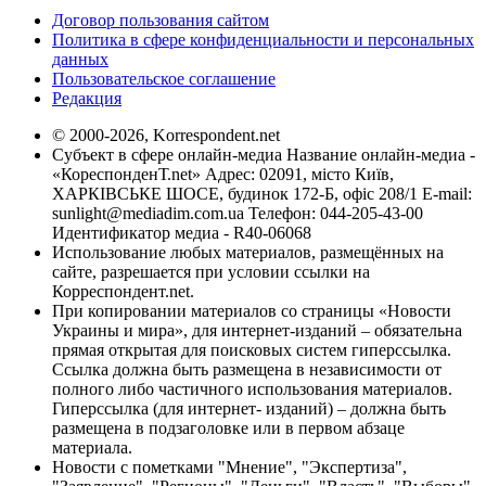
Договор пользования сайтом
Политика в сфере конфиденциальности и персональных
данных
Пользовательское соглашение
Редакция
© 2000-2026, Korrespondent.net
Субъект в сфере онлайн-медиа Название онлайн-медиа -
«КореспонденТ.net» Адрес: 02091, місто Київ,
ХАРКІВСЬКЕ ШОСЕ, будинок 172-Б, офіс 208/1 E-mail:
sunlight@mediadim.com.ua
Телефон: 044-205-43-00
Идентификатор медиа - R40-06068
Использование любых материалов, размещённых на
сайте, разрешается при условии ссылки на
Корреспондент.net.
При копировании материалов со страницы «Новости
Украины и мира», для интернет-изданий – обязательна
прямая открытая для поисковых систем гиперссылка.
Ссылка должна быть размещена в независимости от
полного либо частичного использования материалов.
Гиперссылка (для интернет- изданий) – должна быть
размещена в подзаголовке или в первом абзаце
материала.
Новости с пометками "Мнение", "Экспертиза",