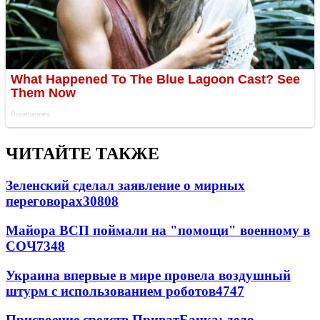
ЧИТАЙТЕ ТАКЖЕ
Зеленский сделал заявление о мирных
переговорах
30808
Майора ВСП поймали на "помощи" военному в
СОЧ
7348
Украина впервые в мире провела воздушный
штурм с использованием роботов
4747
Присвоение средств ПриватБанка: дело