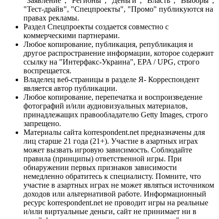
"Заявление", "Регионы", "Деньги", "Власть", "Выборы",
"Тест-драйв", "Спецпроекты", "Промо" публикуются на
правах рекламы.
Раздел Спецпроекты создается совместно с
коммерческими партнерами.
Любое копирование, публикация, републикация и
другое распространение информации, которое содержит
ссылку на "Интерфакс-Украина", EPA / UPG, строго
воспрещается.
Владелец веб-страницы в разделе Я- Корреспондент
является автор публикации.
Любое копирование, перепечатка и воспроизведение
фотографий и/или аудиовизуальных материалов,
принадлежащих правообладателю Getty Images, строго
запрещено.
Материалы сайта korrespondent.net предназначены для
лиц старше 21 года (21+). Участие в азартных играх
может вызвать игровую зависимость. Соблюдайте
правила (принципы) ответственной игры. При
обнаружении первых признаков зависимости
немедленно обратитесь к специалисту. Помните, что
участие в азартных играх не может являться источником
доходов или альтернативой работе. Информационный
ресурс korrespondent.net не проводит игры на реальные
и/или виртуальные деньги, сайт не принимает ни в