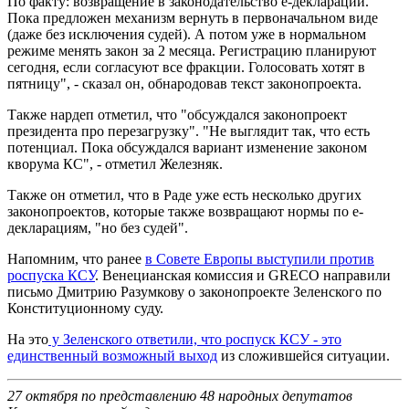
По факту: возвращение в законодательство е-деклараций.
Пока предложен механизм вернуть в первоначальном виде
(даже без исключения судей). А потом уже в нормальном
режиме менять закон за 2 месяца. Регистрацию планируют
сегодня, если согласуют все фракции. Голосовать хотят в
пятницу", - сказал он, обнародовав текст законопроекта.
Также нардеп отметил, что "обсуждался законопроект
президента про перезагрузку". "Не выглядит так, что есть
потенциал. Пока обсуждался вариант изменение законом
кворума КС", - отметил Железняк.
Также он отметил, что в Раде уже есть несколько других
законопроектов, которые также возвращают нормы по е-
декларациям, "но без судей".
Напомним, что ранее
в Совете Европы выступили против
роспуска КСУ
. Венецианская комиссия и GRECO направили
письмо Дмитрию Разумкову о законопроекте Зеленского по
Конституционному суду.
На это
у Зеленского ответили, что роспуск КСУ - это
единственный возможный выход
из сложившейся ситуации.
27 октября по представлению 48 народных депутатов