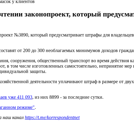
масок у клиентов
чтении законопроект, который предусм
.
роект №3890, который предусматривает штрафы для владельцев б
ставят от 200 до 300 необлагаемых минимумов доходов граждан 
ания, сооружения, общественный транспорт во время действия к
от, в том числе изготовленных самостоятельно, непринятие мер
ндивидуальной защиты.
хозяйственной деятельности уплачивают штраф в размере от дву
аев уже 411 093
, из них 8899 - за последние сутки.
аганном режиме"
.
а наш канал
https://t.me/korrespondentnet