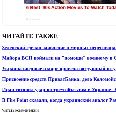
ЧИТАЙТЕ ТАКЖЕ
Зеленский сделал заявление о мирных переговора
Майора ВСП поймали на "помощи" военному в
Украина впервые в мире провела воздушный шту
Присвоение средств ПриватБанка: дело Коломойс
Иран готовил удар по трем объектам в Украине 
В Fire Point сказали, когда украинский аналог Pa
Читать комментарии