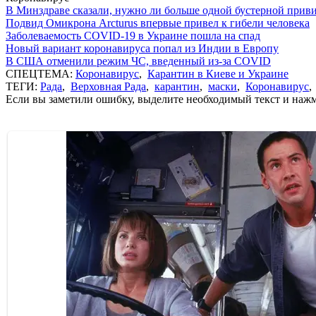
В Минздраве сказали, нужно ли больше одной бустерной прив
Подвид Омикрона Arcturus впервые привел к гибели человека
Заболеваемость COVID-19 в Украине пошла на спад
Новый вариант коронавируса попал из Индии в Европу
В США отменили режим ЧС, введенный из-за COVID
СПЕЦТЕМА:
Коронавирус
,
Карантин в Киеве и Украине
ТЕГИ:
Рада
,
Верховная Рада
,
карантин
,
маски
,
Коронавирус
Если вы заметили ошибку, выделите необходимый текст и нажми