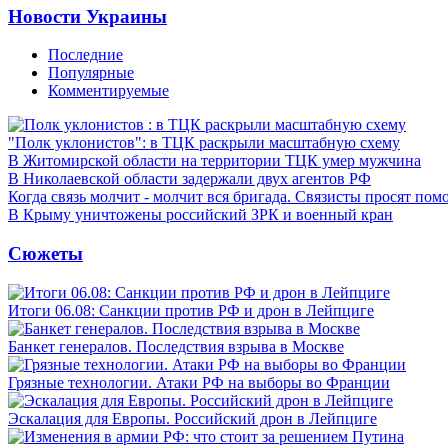
Новости Украины
Последние
Популярные
Комментируемые
"Полк уклонистов": в ТЦК раскрыли масштабную схему
В Житомирской области на территории ТЦК умер мужчина
В Николаевской области задержали двух агентов РФ
Когда связь молчит - молчит вся бригада. Связисты просят по
В Крыму уничтожены российский ЗРК и военный кран
Сюжеты
Итоги 06.08: Санкции против РФ и дрон в Лейпциге
Банкет генералов. Последствия взрыва в Москве
Грязные технологии. Атаки РФ на выборы во Франции
Эскалация для Европы. Российский дрон в Лейпциге