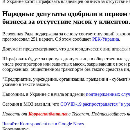
В Украине хотят штрафовать владельцев бизнеса за отсутствие 
Народные депутаты одобрили в первом 
бизнеса за отсутствие масок у клиентов
Верховная Рада поддержала за основу соответствующий законоп
проголосовал 251 нардеп. Об этом сообщает
РБК-Украина
.
Документ предусматривает, что для юридических лиц штрафы со
Штрафовать будут: за пропуск, допуск лица в общественные зд
числе респираторов или защитных масок, закрывающих нос и р
сооружениях, общественном транспорте без такого средства и
"Предприятие, учреждение, организация, гражданин - субъект 
указано в тексте закона.
Напомним, в Украине с начала эпидемии
подтвержденных случ
Сегодня в МОЗ заявили, что
COVID-19 распространяется "в ур
Новости от
Корреспондент.net
в Telegram. Подписывайтесь н
Читайте Korrespondent.net в Google News
Коронавирус