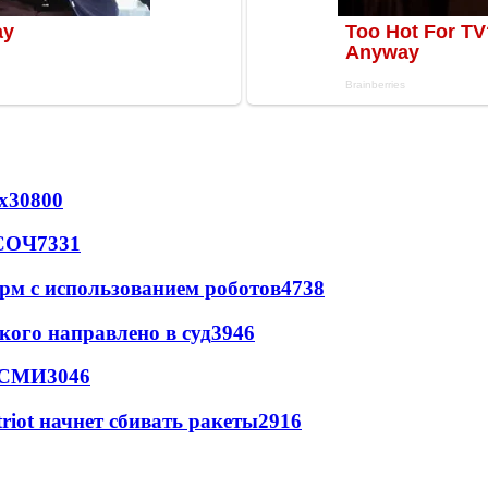
х
30800
 СОЧ
7331
рм с использованием роботов
4738
кого направлено в суд
3946
- СМИ
3046
triot начнет сбивать ракеты
2916