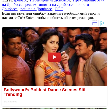
ТЕГИ:
донбасс
,
Перемирие на Донбассе
,
Прекращение огня
на Донбассе
,
режим тишины на Донбассе
,
новости
Донбасса
,
война на Донбассе
,
ООС
Если вы заметили ошибку, выделите необходимый текст и
нажмите Ctrl+Enter, чтобы сообщить об этом редакции.