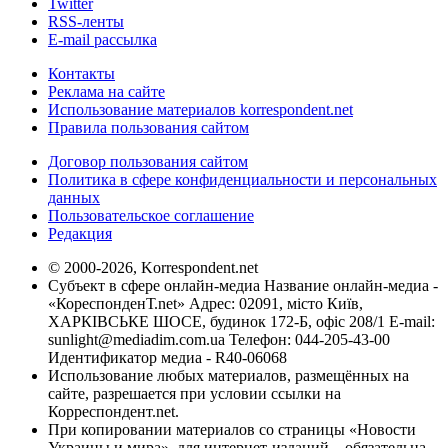
Twitter
RSS-ленты
E-mail рассылка
Контакты
Реклама на сайте
Использование материалов korrespondent.net
Правила пользования сайтом
Договор пользования сайтом
Политика в сфере конфиденциальности и персональных
данных
Пользовательское соглашение
Редакция
© 2000-2026, Korrespondent.net
Субъект в сфере онлайн-медиа Название онлайн-медиа -
«КореспонденТ.net» Адрес: 02091, місто Київ,
ХАРКІВСЬКЕ ШОСЕ, будинок 172-Б, офіс 208/1 E-mail:
sunlight@mediadim.com.ua
Телефон: 044-205-43-00
Идентификатор медиа - R40-06068
Использование любых материалов, размещённых на
сайте, разрешается при условии ссылки на
Корреспондент.net.
При копировании материалов со страницы «Новости
Украины и мира», для интернет-изданий – обязательна