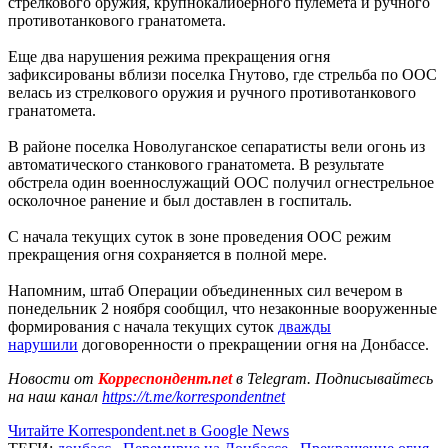
стрелкового оружия, крупнокалиберного пулемета и ручного
противотанкового гранатомета.
Еще два нарушения режима прекращения огня
зафиксированы вблизи поселка Гнутово, где стрельба по ООС
велась из стрелкового оружия и ручного противотанкового
гранатомета.
В районе поселка Новолуганское сепаратисты вели огонь из
автоматического станкового гранатомета. В результате
обстрела один военнослужащий ООС получил огнестрельное
осколочное ранение и был доставлен в госпиталь.
С начала текущих суток в зоне проведения ООС режим
прекращения огня сохраняется в полной мере.
Напомним, штаб Операции объединенных сил вечером в
понедельник 2 ноября сообщил, что незаконные вооруженные
формирования с начала текущих суток
дважды
нарушили
договоренности о прекращении огня на Донбассе.
Новости от
Корреспондент.net
в Telegram. Подписывайтесь
на наш канал
https://t.me/korrespondentnet
Читайте Korrespondent.net в Google News