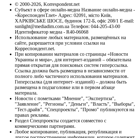
© 2000-2026, Korrespondent.net
Субъект в сфере онлайн-медиа Название онлайн-медиа -
«КореспонденТ.net» Адрес: 02091, місто Київ,
ХАРКІВСЬКЕ ШОСЕ, будинок 172-Б, офіс 208/1 E-mail:
sunlight@mediadim.com.ua
Телефон: 044-205-43-00
Идентификатор медиа - R40-06068
Использование любых материалов, размещённых на
сайте, разрешается при условии ссылки на
Корреспондент.net.
При копировании материалов со страницы «Новости
Украины и мира», для интернет-изданий – обязательна
прямая открытая для поисковых систем гиперссылка.
Ссылка должна быть размещена в независимости от
полного либо частичного использования материалов.
Гиперссылка (для интернет- изданий) – должна быть
размещена в подзаголовке или в первом абзаце
материала.
Новости с пометками "Мнение", "Экспертиза",
"Заявление", "Регионы", "Деньги", "Власть", "Выборы",
"Тест-драйв", "Спецпроекты", "Промо" публикуются на
правах рекламы.
Раздел Спецпроекты создается совместно с
коммерческими партнерами.
Любое копирование, публикация, републикация и
другое распространение информации, которое содержит