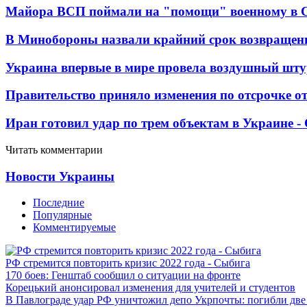
Майора ВСП поймали на "помощи" военному в
В Минобороны назвали крайний срок возвращен
Украина впервые в мире провела воздушный шту
Правительство приняло изменения по отсрочке о
Иран готовил удар по трем объектам в Украине 
Читать комментарии
Новости Украины
Последние
Популярные
Комментируемые
РФ стремится повторить кризис 2022 года - Сыбига
170 боев: Генштаб сообщил о ситуации на фронте
Корецький анонсировал изменения для учителей и студентов
В Павлограде удар РФ уничтожил депо Укрпочты: погибли дв