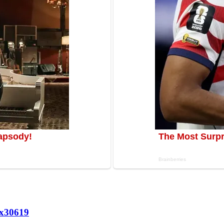
х
30619