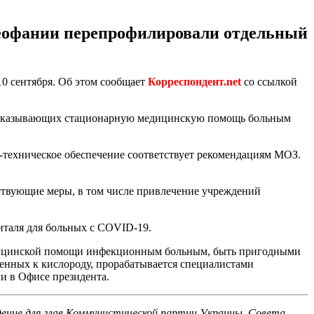
Феофании перепрофилировали отдельный
0 сентября. Об этом сообщает
Корреспондент.net
со ссылкой
я, оказывающих стационарную медицинскую помощь больным
техническое обеспечение соответствует рекомендациям МОЗ.
ствующие меры, в том числе привлечение учреждений
италя для больных с COVID-19.
едицинской помощи инфекционным больным, быть пригодными
енных к кислороду, прорабатывается специалистами
и в Офисе президента.
дение для глав Коммунистической партии Украины, Совета