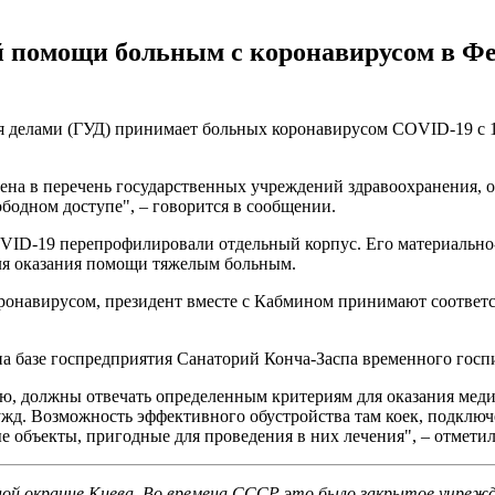
й помощи больным с коронавирусом в 
 делами (ГУД) принимает больных коронавирусом COVID-19 с 1
чена в перечень государственных учреждений здравоохранени
бодном доступе", – говорится в сообщении.
ID-19 перепрофилировали отдельный корпус. Его материально-
ля оказания помощи тяжелым больным.
ронавирусом, президент вместе с Кабмином принимают соответ
а базе госпредприятия Санаторий Конча-Заспа временного госп
ию, должны отвечать определенным критериям для оказания м
жд. Возможность эффективного обустройства там коек, подключ
 объекты, пригодные для проведения в них лечения", – отметил
жной окраине Киева. Во времена СССР это было закрытое учреж