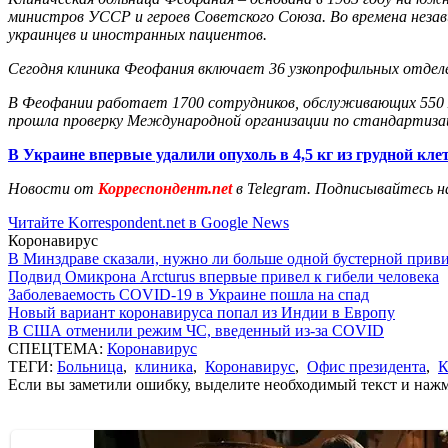
министров УССР и героев Советского Союза. Во времена неза
украинцев и иностранных пациентов.
Сегодня клиника Феофания включает 36 узкопрофильных отделе
В Феофании работает 1700 сотрудников, обслуживающих 550 м
прошла проверку Международной организации по стандартиза
В Украине впервые удалили опухоль в 4,5 кг из грудной кле
Новости от
Корреспондент.net
в Telegram. Подписывайтесь н
Читайте Korrespondent.net в Google News
Коронавирус
В Минздраве сказали, нужно ли больше одной бустерной прив
Подвид Омикрона Arcturus впервые привел к гибели человека
Заболеваемость COVID-19 в Украине пошла на спад
Новый вариант коронавируса попал из Индии в Европу
В США отменили режим ЧС, введенный из-за COVID
СПЕЦТЕМА:
Коронавирус
ТЕГИ:
Больница
,
клиника
,
Коронавирус
,
Офис президента
,
К
Если вы заметили ошибку, выделите необходимый текст и нажми