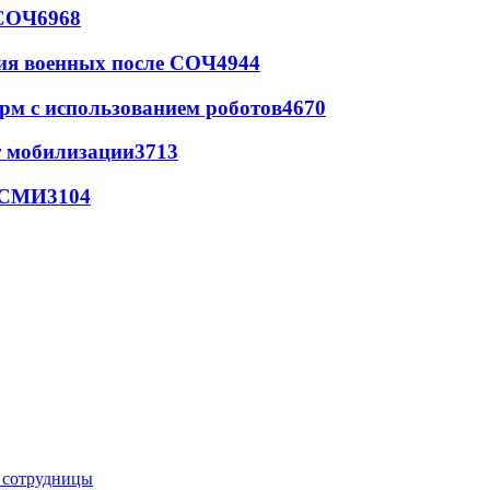
 СОЧ
6968
ия военных после СОЧ
4944
рм с использованием роботов
4670
т мобилизации
3713
- СМИ
3104
е сотрудницы