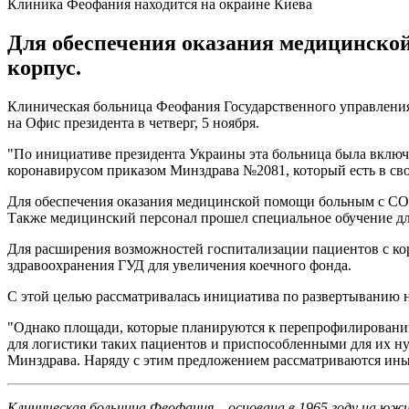
Клиника Феофания находится на окраине Киева
Для обеспечения оказания медицинско
корпус.
Клиническая больница Феофания Государственного управления
на Офис президента в четверг, 5 ноября.
"По инициативе президента Украины эта больница была вклю
коронавирусом приказом Минздрава №2081, который есть в сво
Для обеспечения оказания медицинской помощи больным с COV
Также медицинский персонал прошел специальное обучение д
Для расширения возможностей госпитализации пациентов с ко
здравоохранения ГУД для увеличения коечного фонда.
С этой целью рассматривалась инициатива по развертыванию н
"Однако площади, которые планируются к перепрофилирован
для логистики таких пациентов и приспособленными для их ну
Минздрава. Наряду с этим предложением рассматриваются иные
Клиническая больница Феофания – основана в 1965 году на ю