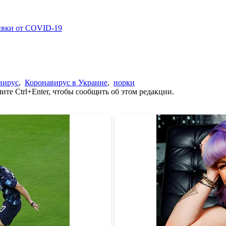
ивки от COVID-19
вирус
,
Коронавирус в Украине
,
норки
те Ctrl+Enter, чтобы сообщить об этом редакции.