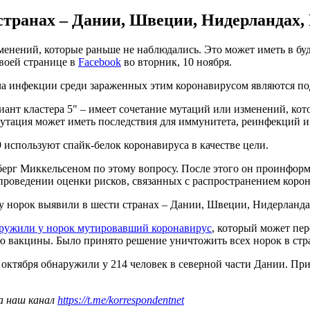
странах – Дании, Швеции, Нидерландах
менений, которые раньше не наблюдались. Это может иметь в б
воей странице в
Facebook
во вторник, 10 ноября.
ача инфекции среди зараженных этим коронавирусом являются по
риант кластера 5" – имеет сочетание мутаций или изменений, ко
мутация может иметь последствия для иммунитета, реинфекций 
 используют спайк-белок коронавируса в качестве цели.
берг Миккельсеном по этому вопросу. После этого он проинфо
роведении оценки рисков, связанных с распространением корон
с у норок выявили в шести странах – Дании, Швеции, Нидерлан
ружили у норок мутировавший коронавирус
, который может пер
ию вакцины. Было принято решение уничтожить всех норок в стр
октября обнаружили у 214 человек в северной части Дании. При 
а наш канал
https://t.me/korrespondentnet