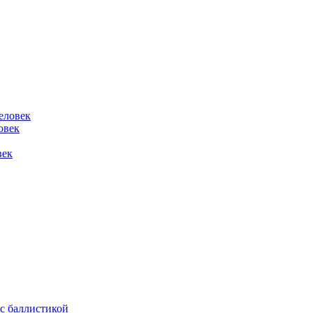
овек
век