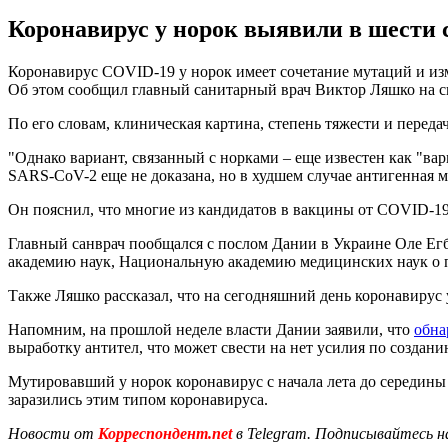
Коронавирус у норок выявили в шести 
Коронавирус COVID-19 у норок имеет сочетание мутаций и из
Об этом сообщил главный санитарный врач Виктор Ляшко на с
По его словам, клиническая картина, степень тяжести и перед
"Однако вариант, связанный с норками – еще известен как "ва
SARS-CoV-2 еще не доказана, но в худшем случае антигенная 
Он пояснил, что многие из кандидатов в вакцины от COVID-19
Главный санврач пообщался с послом Дании в Украине Оле Ег
академию наук, Национальную академию медицинских наук о п
Также Ляшко рассказал, что на сегодняшний день коронавиру
Напомним, на прошлой неделе власти Дании заявили, что
обна
выработку антител, что может свести на нет усилия по создан
Мутировавший у норок коронавирус с начала лета до середины 
заразились этим типом коронавируса.
Новости от
Корреспондент.net
в Telegram. Подписывайтесь н