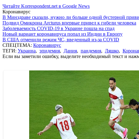
Читайте Korrespondent.net в Google News
Коронавирус
В Минздраве сказали, нужно ли больше одной бустерной прив
Подвид Омикрона Arcturus впервые привел к гибели человека
Заболеваемость COVID-19 в Украине пошла на спад
Новый вариант коронавируса попал из Индии в Европу
В США отменили режим ЧС, введенный из-за COVID
СПЕЦТЕМА:
Коронавирус
ТЕГИ:
Украина
,
эпидемия
,
Дания
,
пандемия
,
Ляшко
,
Корона
Если вы заметили ошибку, выделите необходимый текст и нажми