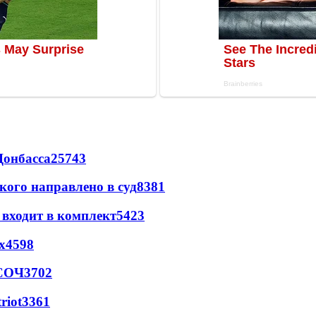
Донбасса
25743
кого направлено в суд
8381
 входит в комплект
5423
х
4598
 СОЧ
3702
riot
3361