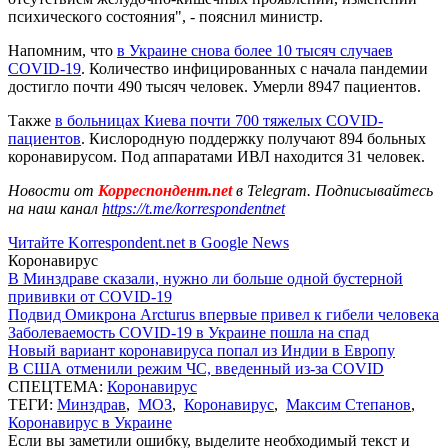
психического состояния", - пояснил министр.
Напомним, что
в Украине снова более 10 тысяч случаев
COVID-19
. Количество инфицированных с начала пандемии
достигло почти 490 тысяч человек. Умерли 8947 пациентов.
Также
в больницах Киева почти 700 тяжелых COVID-
пациентов
. Кислородную поддержку получают 894 больных
коронавирусом. Под аппаратами ИВЛ находится 31 человек.
Новости от
Корреспондент.net
в Telegram. Подписывайтесь
на наш канал
https://t.me/korrespondentnet
Читайте Korrespondent.net в Google News
Коронавирус
В Минздраве сказали, нужно ли больше одной бустерной
прививки от COVID-19
Подвид Омикрона Arcturus впервые привел к гибели человека
Заболеваемость COVID-19 в Украине пошла на спад
Новый вариант коронавируса попал из Индии в Европу
В США отменили режим ЧС, введенный из-за COVID
СПЕЦТЕМА:
Коронавирус
ТЕГИ:
Минздрав
,
МОЗ
,
Коронавирус
,
Максим Степанов
,
Коронавирус в Украине
Если вы заметили ошибку, выделите необходимый текст и