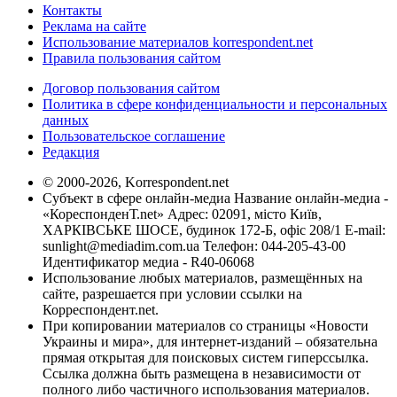
Контакты
Реклама на сайте
Использование материалов korrespondent.net
Правила пользования сайтом
Договор пользования сайтом
Политика в сфере конфиденциальности и персональных
данных
Пользовательское соглашение
Редакция
© 2000-2026, Korrespondent.net
Субъект в сфере онлайн-медиа Название онлайн-медиа -
«КореспонденТ.net» Адрес: 02091, місто Київ,
ХАРКІВСЬКЕ ШОСЕ, будинок 172-Б, офіс 208/1 E-mail:
sunlight@mediadim.com.ua
Телефон: 044-205-43-00
Идентификатор медиа - R40-06068
Использование любых материалов, размещённых на
сайте, разрешается при условии ссылки на
Корреспондент.net.
При копировании материалов со страницы «Новости
Украины и мира», для интернет-изданий – обязательна
прямая открытая для поисковых систем гиперссылка.
Ссылка должна быть размещена в независимости от
полного либо частичного использования материалов.