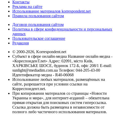
Контакты
Реклама на сайте
Использование материалов korrespondent.net
Правила пользования сайтом
Договор пользования сайтом
Политика в сфере конфиденциальности и персональных
данных
Пользовательское соглашение
Редакция
© 2000-2026, Korrespondent.net
Субъект в сфере онлайн-медиа Название онлайн-медиа -
«КореспонденТ.net» Адрес: 02091, місто Київ,
ХАРКІВСЬКЕ ШОСЕ, будинок 172-Б, офіс 208/1 E-mail:
sunlight@mediadim.com.ua
Телефон: 044-205-43-00
Идентификатор медиа - R40-06068
Использование любых материалов, размещённых на
сайте, разрешается при условии ссылки на
Корреспондент.net.
При копировании материалов со страницы «Новости
Украины и мира», для интернет-изданий – обязательна
прямая открытая для поисковых систем гиперссылка.
Ссылка должна быть размещена в независимости от
полного либо частичного использования материалов.