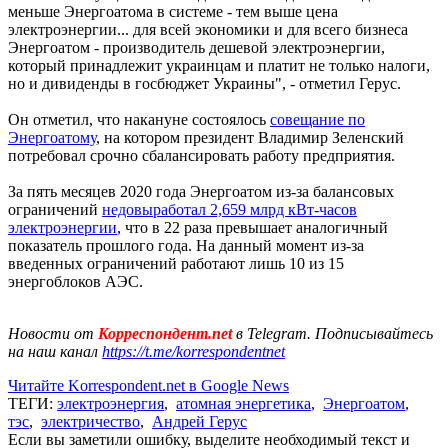
меньше Энергоатома в системе - тем выше цена
электроэнергии... для всей экономики и для всего бизнеса
Энергоатом - производитель дешевой электроэнергии,
который принадлежит украинцам и платит не только налоги,
но и дивиденды в госбюджет Украины", - отметил Герус.
Он отметил, что накануне состоялось
совещание по
Энергоатому
, на котором президент Владимир Зеленский
потребовал срочно сбалансировать работу предприятия.
За пять месяцев 2020 года Энергоатом из-за балансовых
ограничений
недовыработал 2,659 млрд кВт-часов
электроэнергии
, что в 22 раза превышает аналогичный
показатель прошлого года. На данный момент из-за
введенных ограничений работают лишь 10 из 15
энергоблоков АЭС.
Новости от
Корреспондент.net
в Telegram. Подписывайтесь
на наш канал
https://t.me/korrespondentnet
Читайте Korrespondent.net в Google News
ТЕГИ:
электроэнергия
,
атомная энергетика
,
Энергоатом
,
тэс
,
электричество
,
Андрей Герус
Если вы заметили ошибку, выделите необходимый текст и