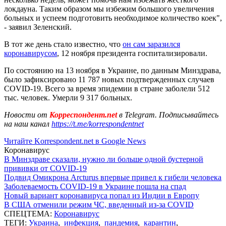
локдауна. Таким образом мы избежим большого увеличения
больных и успеем подготовить необходимое количество коек",
- заявил Зеленский.
В тот же день стало известно, что
он сам заразился
коронавирусом
, 12 ноября президента госпитализировали.
По состоянию на 13 ноября в Украине, по данным Минздрава,
было зафиксировано 11 787 новых подтвержденных случаев
COVID-19. Всего за время эпидемии в стране заболели 512
тыс. человек. Умерли 9 317 больных.
Новости от
Корреспондент.net
в Telegram. Подписывайтесь
на наш канал
https://t.me/korrespondentnet
Читайте Korrespondent.net в Google News
Коронавирус
В Минздраве сказали, нужно ли больше одной бустерной
прививки от COVID-19
Подвид Омикрона Arcturus впервые привел к гибели человека
Заболеваемость COVID-19 в Украине пошла на спад
Новый вариант коронавируса попал из Индии в Европу
В США отменили режим ЧС, введенный из-за COVID
СПЕЦТЕМА:
Коронавирус
ТЕГИ:
Украина
,
инфекция
,
пандемия
,
карантин
,