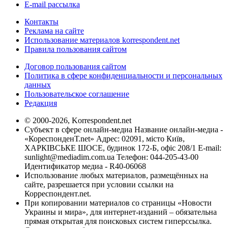
E-mail рассылка
Контакты
Реклама на сайте
Использование материалов korrespondent.net
Правила пользования сайтом
Договор пользования сайтом
Политика в сфере конфиденциальности и персональных
данных
Пользовательское соглашение
Редакция
© 2000-2026, Korrespondent.net
Субъект в сфере онлайн-медиа Название онлайн-медиа -
«КореспонденТ.net» Адрес: 02091, місто Київ,
ХАРКІВСЬКЕ ШОСЕ, будинок 172-Б, офіс 208/1 E-mail:
sunlight@mediadim.com.ua
Телефон: 044-205-43-00
Идентификатор медиа - R40-06068
Использование любых материалов, размещённых на
сайте, разрешается при условии ссылки на
Корреспондент.net.
При копировании материалов со страницы «Новости
Украины и мира», для интернет-изданий – обязательна
прямая открытая для поисковых систем гиперссылка.