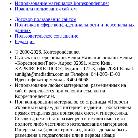
Использование материалов korrespondent.net
Правила пользования сайтом
Договор пользования сайтом
Политика в сфере конфиденциальности и персональных
данных
Пользовательское соглашение
Редакция
© 2000-2026, Korrespondent.net
Субъект в сфере онлайн-медиа Название онлайн-медиа -
«КореспонденТ.net» Адрес: 02091, місто Київ,
ХАРКІВСЬКЕ ШОСЕ, будинок 172-Б, офіс 208/1 E-mail:
sunlight@mediadim.com.ua
Телефон: 044-205-43-00
Идентификатор медиа - R40-06068
Использование любых материалов, размещённых на
сайте, разрешается при условии ссылки на
Корреспондент.net.
При копировании материалов со страницы «Новости
Украины и мира», для интернет-изданий – обязательна
прямая открытая для поисковых систем гиперссылка.
Ссылка должна быть размещена в независимости от
полного либо частичного использования материалов.
Гиперссылка (для интернет- изданий) – должна быть
размещена в подзаголовке или в первом абзаце