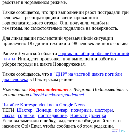
работает в нормальном режиме.
Также сообщается, что при выполнении работ пострадали три
человека – респираторщики военизированного
горноспасательного отряда. Они получили ушибы и
гематомы, но самостоятельно поднялись на поверхность.
Для ликвидации последствий чрезвычайной ситуации
привлечено 18 единиц техники и 98 человек личного состава.
Ранее в Луганской области
горняк погиб при обвале бетонной
плиты
. Инцидент произошел при выполнении работ по
уборке породы на шахте Новодружеская.
Также сообщалось, что
в "ДНР" на частной шахте погибли
два человека
в Шахтерском районе.
Новости от
Корреспондент.net
в Telegram. Подписывайтесь
на наш канал
https://t.me/korrespondentnet
Читайте Korrespondent.net в Google News
ТЕГИ:
Шахтер
,
Донецк
,
пожар
,
пожарные
,
шахтеры
,
шахта
,
горняки
,
пострадавшие
,
Новости Донецка
Если вы заметили ошибку, выделите необходимый текст и
нажмите Ctrl+Enter, чтобы сообщить об этом редакции.