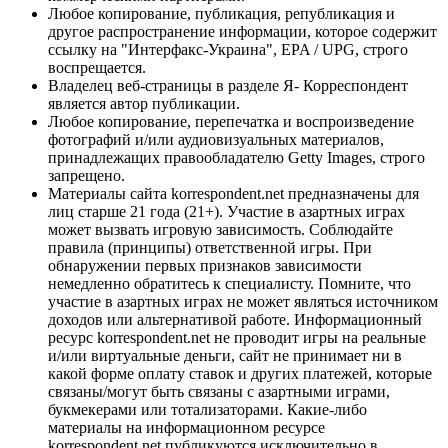
Любое копирование, публикация, републикация и
другое распространение информации, которое содержит
ссылку на "Интерфакс-Украина", EPA / UPG, строго
воспрещается.
Владелец веб-страницы в разделе Я- Корреспондент
является автор публикации.
Любое копирование, перепечатка и воспроизведение
фотографий и/или аудиовизуальных материалов,
принадлежащих правообладателю Getty Images, строго
запрещено.
Материалы сайта korrespondent.net предназначены для
лиц старше 21 года (21+). Участие в азартных играх
может вызвать игровую зависимость. Соблюдайте
правила (принципы) ответственной игры. При
обнаружении первых признаков зависимости
немедленно обратитесь к специалисту. Помните, что
участие в азартных играх не может являться источником
доходов или альтернативой работе. Информационный
ресурс korrespondent.net не проводит игры на реальные
и/или виртуальные деньги, сайт не принимает ни в
какой форме оплату ставок и других платежей, которые
связаны/могут быть связаны с азартными играми,
букмекерами или тотализаторами. Какие-либо
материалы на информационном ресурсе
korrespondent.net публикуются исключительно в