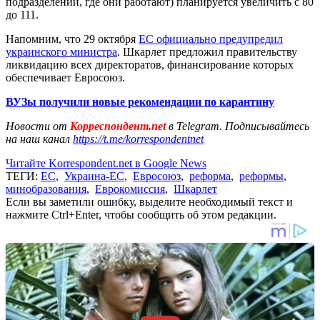
подразделений, где они работают) планируется увеличить с 80
до 111.
Напомним, что 29 октября
ЕС официально предупредил
украинского министра
. Шкарлет предложил правительству
ликвидацию всех директоратов, финансирование которых
обеспечивает Евросоюз.
ВУЗы получили новые рекомендации по карантину
Новости от
Корреспондент.net
в Telegram. Подписывайтесь
на наш канал
https://t.me/korrespondentnet
Читайте Korrespondent.net в Google News
ТЕГИ:
ЕС
,
Украина-ЕС
,
Евросоюз
,
реформа
,
реформы
,
минобразования
,
Еврокомиссия
,
Шкарлет
Если вы заметили ошибку, выделите необходимый текст и
нажмите Ctrl+Enter, чтобы сообщить об этом редакции.