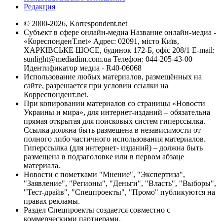
Редакция
© 2000-2026, Korrespondent.net
Субъект в сфере онлайн-медиа Название онлайн-медиа -
«КореспонденТ.net» Адрес: 02091, місто Київ,
ХАРКІВСЬКЕ ШОСЕ, будинок 172-Б, офіс 208/1 E-mail:
sunlight@mediadim.com.ua
Телефон: 044-205-43-00
Идентификатор медиа - R40-06068
Использование любых материалов, размещённых на
сайте, разрешается при условии ссылки на
Корреспондент.net.
При копировании материалов со страницы «Новости
Украины и мира», для интернет-изданий – обязательна
прямая открытая для поисковых систем гиперссылка.
Ссылка должна быть размещена в независимости от
полного либо частичного использования материалов.
Гиперссылка (для интернет- изданий) – должна быть
размещена в подзаголовке или в первом абзаце
материала.
Новости с пометками "Мнение", "Экспертиза",
"Заявление", "Регионы", "Деньги", "Власть", "Выборы",
"Тест-драйв", "Спецпроекты", "Промо" публикуются на
правах рекламы.
Раздел Спецпроекты создается совместно с
коммерческими партнерами.