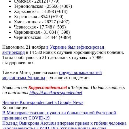
Сумская - 22612 (+779)
Тернопольская - 25566 (+307)
Харьковская - 51398 (+614)
Херсонская - 8549 (+190)
Хмельницкая - 26227 (+407)
Черкасская - 17 748 (+599)
Черновицкая - 31 034 (+398)
Черниговская - 14 444 (+489)
Напомним, 21 ноября
в Украине был зафиксирован
антирекорд
в 14 580 новых случаев коронавирусной болезни.
Тогда сообщалось о 215 летальных случаях и 7 989
выздоровевших.
Также в Минздраве назвали
предел возможностей
медсистемы Украины
в условиях пандемии.
Новости от
Корреспондент.net
в Telegram. Подписывайтесь
на наш канал
https://t.me/korrespondentnet
Читайте Korrespondent.net в Google News
Коронавирус
В Минздраве сказали, нужно ли больше одной бустерной
прививки от COVID-19
Подвид Омикрона Arcturus впервые привел к гибели человека
Заболеваемость COVID-19 в Украине пошла на спад