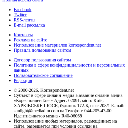
Facebook
Twitter
RSS-ленты
E-mail рассылка
Контакты
Реклама на сайте
Использование материалов korrespondent.net
Правила пользования сайтом
Договор пользования сайтом
Политика в сфере конфиденциальности и персональных
данных
Пользовательское соглашение
Редакция
© 2000-2026, Korrespondent.net
Субъект в сфере онлайн-медиа Название онлайн-медиа -
«КореспонденТ.net» Адрес: 02091, місто Київ,
ХАРКІВСЬКЕ ШОСЕ, будинок 172-Б, офіс 208/1 E-mail:
sunlight@mediadim.com.ua
Телефон: 044-205-43-00
Идентификатор медиа - R40-06068
Использование любых материалов, размещённых на
сайте, разрешается при условии ссылки на