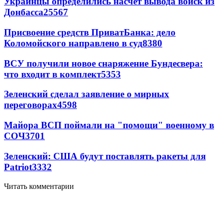
Украинцы определились насчет вывода войск из
Донбасса
25567
Присвоение средств ПриватБанка: дело
Коломойского направлено в суд
8380
ВСУ получили новое снаряжение Бундесвера:
что входит в комплект
5353
Зеленский сделал заявление о мирных
переговорах
4598
Майора ВСП поймали на "помощи" военному в
СОЧ
3701
Зеленский: США будут поставлять ракеты для
Patriot
3332
Читать комментарии