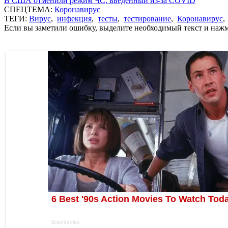
В США отменили режим ЧС, введенный из-за COVID
СПЕЦТЕМА:
Коронавирус
ТЕГИ:
Вирус
,
инфекция
,
тесты
,
тестирование
,
Коронавирус
Если вы заметили ошибку, выделите необходимый текст и нажми