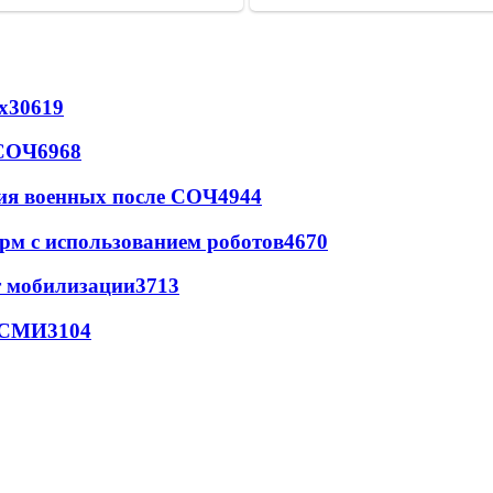
х
30619
 СОЧ
6968
ия военных после СОЧ
4944
рм с использованием роботов
4670
т мобилизации
3713
- СМИ
3104