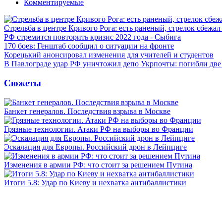
Комментируемые
Стрельба в центре Кривого Рога: есть раненый, стрелок сбежа
РФ стремится повторить кризис 2022 года - Сыбига
170 боев: Генштаб сообщил о ситуации на фронте
Корецький анонсировал изменения для учителей и студентов
В Павлограде удар РФ уничтожил депо Укрпочты: погибли дв
Сюжеты
Банкет генералов. Последствия взрыва в Москве
Грязные технологии. Атаки РФ на выборы во Франции
Эскалация для Европы. Российский дрон в Лейпциге
Изменения в армии РФ: что стоит за решением Путина
Итоги 5.8: Удар по Киеву и нехватка антибаллистики