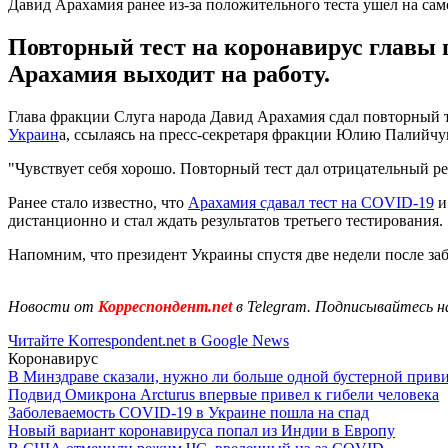
Давид Арахамия ранее из-за положительного теста ушел на са
Повторный тест на коронавирус главы 
Арахамия выходит на работу.
Глава фракции Слуга народа Давид Арахамия сдал повторный те
Украин
а, ссылаясь на пресс-секретаря фракции Юлию Палийчу
"Чувствует себя хорошо. Повторный тест дал отрицательный рез
Ранее стало известно, что
Арахамия сдавал тест на COVID-19
и
дистанционно и стал ждать результатов третьего тестирования.
Напомним, что президент Украины спустя две недели после за
Новости от
Корреспондент.net
в Telegram. Подписывайтесь н
Читайте Korrespondent.net в Google News
Коронавирус
В Минздраве сказали, нужно ли больше одной бустерной прив
Подвид Омикрона Arcturus впервые привел к гибели человека
Заболеваемость COVID-19 в Украине пошла на спад
Новый вариант коронавируса попал из Индии в Европу