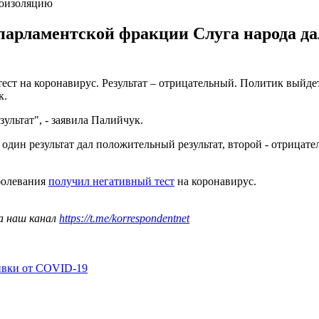
моизоляцию
парламентской фракции Слуга народа да
ст на коронавирус. Результат – отрицательный. Политик выйдет
к.
ультат", - заявила Палийчук.
 один результат дал положительный результат, второй - отрицат
болевания
получил негативный тест
на коронавирус.
а наш канал
https://t.me/korrespondentnet
ивки от COVID-19