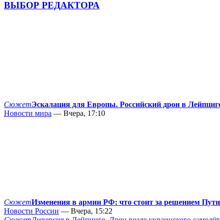
ВЫБОР РЕДАКТОРА
Сюжет
Эскалация для Европы. Российский дрон в Лейпциг
Новости мира
— Вчера, 17:10
Сюжет
Изменения в армии РФ: что стоит за решением Пут
Новости России
— Вчера, 15:22
Сюжет
Диверсия в Лейпциге. Дрон возле украинского самолёт