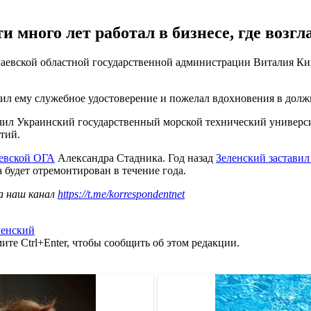
 много лет работал в бизнесе, где возг
евской областной государственной администрации Виталия Кима
чил ему служебное удостоверение и пожелал вдохновения в дол
нчил Украинский государственный морской технический универси
тий.
аевской ОГА
Александра Стадника. Год назад
Зеленский застави
будет отремонтирован в течение года.
а наш канал
https://t.me/korrespondentnet
ленский
те Ctrl+Enter, чтобы сообщить об этом редакции.