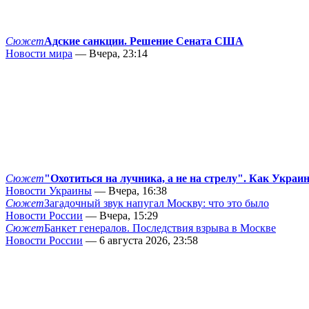
Сюжет
Адские санкции. Решение Сената США
Новости мира
— Вчера, 23:14
Сюжет
"Охотиться на лучника, а не на стрелу". Как Украи
Новости Украины
— Вчера, 16:38
Сюжет
Загадочный звук напугал Москву: что это было
Новости России
— Вчера, 15:29
Сюжет
Банкет генералов. Последствия взрыва в Москве
Новости России
— 6 августа 2026, 23:58