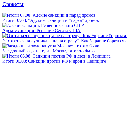
Сюжеты
Итоги 07.08: "Адские" санкции и "парад" дронов
Адские санкции. Решение Сената США
"Охотиться на лучника, а не на стрелу". Как Украине бороться 
Загадочный звук напугал Москву: что это было
Итоги 06.08: Санкции против РФ и дрон в Лейпциге