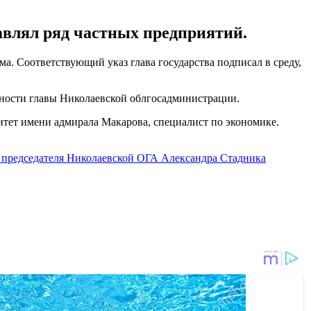
лавлял ряд частных предприятий.
. Соответствующий указ глава государства подписал в среду,
жности главы Николаевской облгосадминистрации.
тет имени адмирала Макарова, специалист по экономике.
л председателя Николаевской ОГА Александра Стадника