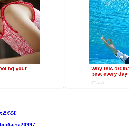
х
29550
Донбасса
20997