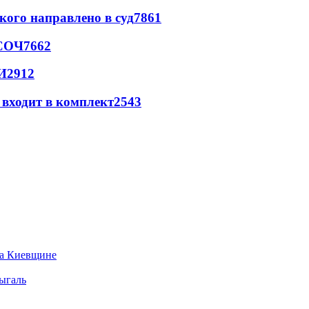
кого направлено в суд
7861
 СОЧ
7662
И
2912
 входит в комплект
2543
на Киевщине
ыгаль