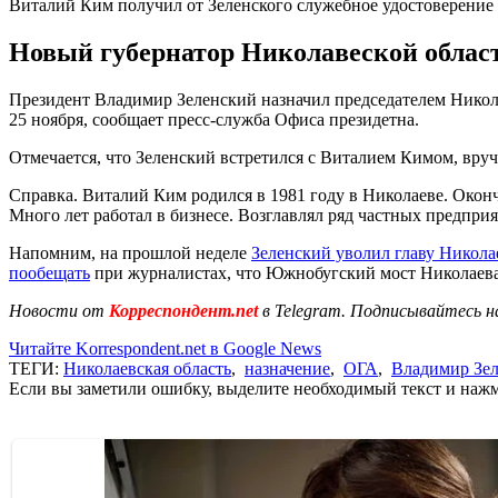
Виталий Ким получил от Зеленского служебное удостоверение
Новый губернатор Николавеской области
Президент Владимир Зеленский назначил председателем Никола
25 ноября, сообщает пресс-служба Офиса президетна.
Отмечается, что Зеленский встретился с Виталием Кимом, вру
Справка. Виталий Ким родился в 1981 году в Николаеве. Око
Много лет работал в бизнесе. Возглавлял ряд частных предприя
Напомним, на прошлой неделе
Зеленский уволил главу Никол
пообещать
при журналистах, что Южнобугский мост Николаева 
Новости от
Корреспондент.net
в Telegram. Подписывайтесь н
Читайте Korrespondent.net в Google News
ТЕГИ:
Николаевская область
,
назначение
,
ОГА
,
Владимир Зе
Если вы заметили ошибку, выделите необходимый текст и нажми