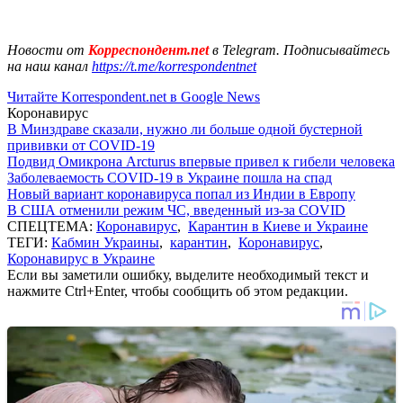
Новости от
Корреспондент.net
в Telegram. Подписывайтесь
на наш канал
https://t.me/korrespondentnet
Читайте Korrespondent.net в Google News
Коронавирус
В Минздраве сказали, нужно ли больше одной бустерной
прививки от COVID-19
Подвид Омикрона Arcturus впервые привел к гибели человека
Заболеваемость COVID-19 в Украине пошла на спад
Новый вариант коронавируса попал из Индии в Европу
В США отменили режим ЧС, введенный из-за COVID
СПЕЦТЕМА:
Коронавирус
,
Карантин в Киеве и Украине
ТЕГИ:
Кабмин Украины
,
карантин
,
Коронавирус
,
Коронавирус в Украине
Если вы заметили ошибку, выделите необходимый текст и
нажмите Ctrl+Enter, чтобы сообщить об этом редакции.