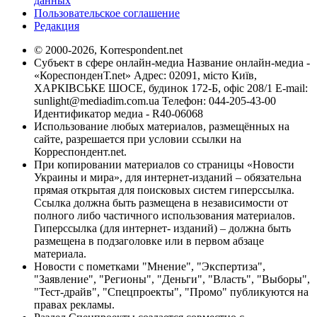
данных
Пользовательское соглашение
Редакция
© 2000-2026, Korrespondent.net
Субъект в сфере онлайн-медиа Название онлайн-медиа -
«КореспонденТ.net» Адрес: 02091, місто Київ,
ХАРКІВСЬКЕ ШОСЕ, будинок 172-Б, офіс 208/1 E-mail:
sunlight@mediadim.com.ua
Телефон: 044-205-43-00
Идентификатор медиа - R40-06068
Использование любых материалов, размещённых на
сайте, разрешается при условии ссылки на
Корреспондент.net.
При копировании материалов со страницы «Новости
Украины и мира», для интернет-изданий – обязательна
прямая открытая для поисковых систем гиперссылка.
Ссылка должна быть размещена в независимости от
полного либо частичного использования материалов.
Гиперссылка (для интернет- изданий) – должна быть
размещена в подзаголовке или в первом абзаце
материала.
Новости с пометками "Мнение", "Экспертиза",
"Заявление", "Регионы", "Деньги", "Власть", "Выборы",
"Тест-драйв", "Спецпроекты", "Промо" публикуются на
правах рекламы.