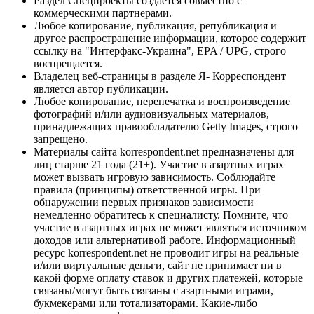
Раздел Спецпроекты создается совместно с
коммерческими партнерами.
Любое копирование, публикация, републикация и
другое распространение информации, которое содержит
ссылку на "Интерфакс-Украина", EPA / UPG, строго
воспрещается.
Владелец веб-страницы в разделе Я- Корреспондент
является автор публикации.
Любое копирование, перепечатка и воспроизведение
фотографий и/или аудиовизуальных материалов,
принадлежащих правообладателю Getty Images, строго
запрещено.
Материалы сайта korrespondent.net предназначены для
лиц старше 21 года (21+). Участие в азартных играх
может вызвать игровую зависимость. Соблюдайте
правила (принципы) ответственной игры. При
обнаружении первых признаков зависимости
немедленно обратитесь к специалисту. Помните, что
участие в азартных играх не может являться источником
доходов или альтернативой работе. Информационный
ресурс korrespondent.net не проводит игры на реальные
и/или виртуальные деньги, сайт не принимает ни в
какой форме оплату ставок и других платежей, которые
связаны/могут быть связаны с азартными играми,
букмекерами или тотализаторами. Какие-либо