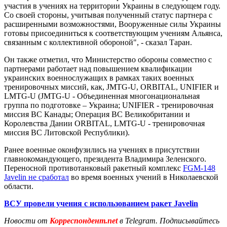
участия в учениях на территории Украины в следующем году.
Со своей стороны, учитывая полученный статус партнера с
расширенными возможностями, Вооруженные силы Украины
готовы присоединиться к соответствующим учениям Альянса,
связанным с коллективной обороной", - сказал Таран.
Он также отметил, что Министерство обороны совместно с
партнерами работает над повышением квалификации
украинских военнослужащих в рамках таких военных
тренировочных миссий, как, JMTG-U, ORBITAL, UNIFIER и
LMTG-U (JMTG-U - Объединенная многонациональная
группа по подготовке – Украина; UNIFIER - тренировочная
миссия ВС Канады; Операция ВС Великобритании и
Королевства Дании ORBITAL, LMTG-U - тренировочная
миссия ВС Литовской Республики).
Ранее военные оконфузились на учениях в присутствии
главнокомандующего, президента Владимира Зеленского.
Переносной противотанковый ракетный комплекс
FGM-148
Javelin не сработал
во время военных учений в Николаевской
области.
ВСУ провели учения с использованием ракет Javelin
Новости от
Корреспондент.net
в Telegram. Подписывайтесь