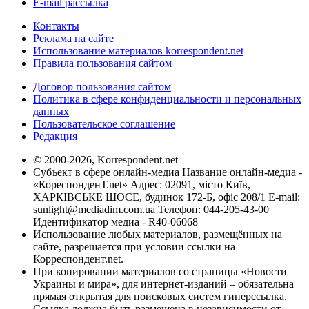
E-mail рассылка
Контакты
Реклама на сайте
Использование материалов korrespondent.net
Правила пользования сайтом
Договор пользования сайтом
Политика в сфере конфиденциальности и персональных
данных
Пользовательское соглашение
Редакция
© 2000-2026, Korrespondent.net
Субъект в сфере онлайн-медиа Название онлайн-медиа -
«КореспонденТ.net» Адрес: 02091, місто Київ,
ХАРКІВСЬКЕ ШОСЕ, будинок 172-Б, офіс 208/1 E-mail:
sunlight@mediadim.com.ua
Телефон: 044-205-43-00
Идентификатор медиа - R40-06068
Использование любых материалов, размещённых на
сайте, разрешается при условии ссылки на
Корреспондент.net.
При копировании материалов со страницы «Новости
Украины и мира», для интернет-изданий – обязательна
прямая открытая для поисковых систем гиперссылка.
Ссылка должна быть размещена в независимости от