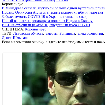
Коронавирус
В Минздраве сказали, нужно ли больше одной бустерной прив
Подвид Омикрона Arcturus впервые привел к гибели человека
Заболеваемость COVID-19 в Украине пошла на спад
Новый вариант коронавируса попал из Индии в Европу
В США отменили режим ЧС, введенный из-за COVID
СПЕЦТЕМА:
Коронавирус
ТЕГИ:
Львовская область
,
смерть
,
Больница
,
электроэнергия
Денис Шмыгаль
Если вы заметили ошибку, выделите необходимый текст и нажми