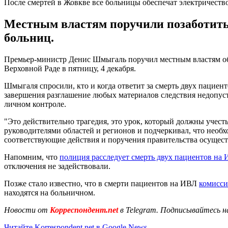
После смертей в Жовкве все больницы обеспечат электричеств
Местным властям поручили позаботитьс
больниц.
Премьер-министр Денис Шмыгаль поручил местным властям обес
Верховной Раде в пятницу, 4 декабря.
Шмыгаля спросили, кто и когда ответит за смерть двух пациент
завершения разглашение любых материалов следствия недопусти
личном контроле.
"Это действительно трагедия, это урок, который должны учест
руководителями областей и регионов и подчеркивал, что необх
соответствующие действия и поручения правительства осущест
Напомним, что
полиция расследует смерть двух пациентов на
отключения не задействовали.
Позже стало известно, что в смерти пациентов на ИВЛ
комисси
находятся на больничном.
Новости от
Корреспондент.net
в Telegram. Подписывайтесь н
Читайте Korrespondent.net в Google News