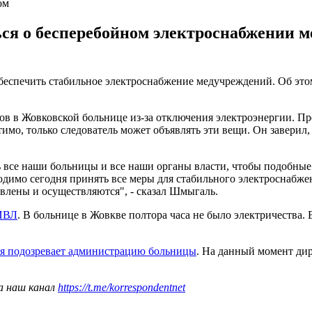
ом
я о бесперебойном электроснабжении м
печить стабильное электроснабжение медучреждений. Об этом о
ов в Жовковской больнице из-за отключения электроэнергии. Пре
мо, только следователь может объявлять эти вещи. Он заверил, 
ь все наши больницы и все наши органы власти, чтобы подобные
одимо сегодня принять все меры для стабильного электроснабже
влены и осуществляются", - сказал Шмыгаль.
 ИВЛ
. В больнице в Жовкве полтора часа не было электричества.
я подозревает администрацию больницы
. На данный момент ди
а наш канал
https://t.me/korrespondentnet