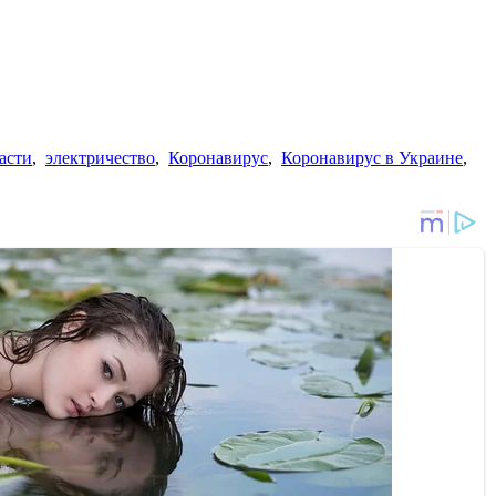
асти
,
электричество
,
Коронавирус
,
Коронавирус в Украине
,