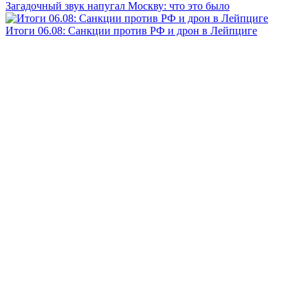
Загадочный звук напугал Москву: что это было
Итоги 06.08: Санкции против РФ и дрон в Лейпциге