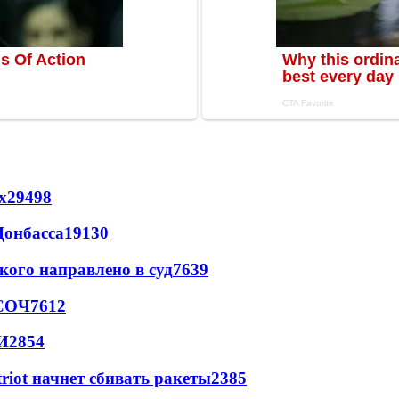
х
29498
Донбасса
19130
кого направлено в суд
7639
 СОЧ
7612
И
2854
triot начнет сбивать ракеты
2385