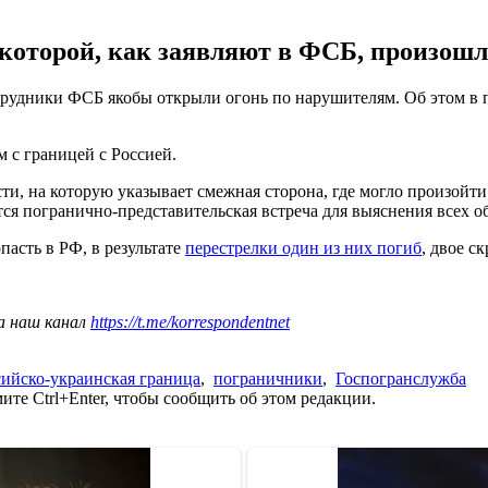
которой, как заявляют в ФСБ, произошла
отрудники ФСБ якобы открыли огонь по нарушителям. Об этом в п
 с границей с Россией.
сти, на которую указывает смежная сторона, где могло произо
 погранично-представительская встреча для выяснения всех обс
пасть в РФ, в результате
перестрелки один из них погиб
, двое с
а наш канал
https://t.me/korrespondentnet
сийско-украинская граница
,
пограничники
,
Госпогранслужба
те Ctrl+Enter, чтобы сообщить об этом редакции.