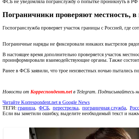
ФСБ не уведомляла погранслужбу о попытке проникнуть в РФ
Пограничники проверяют местность, в 
Госпогранслужба проверяет участок границы с Россией, где с
Пограничные наряды не фиксировали никаких выстрелов рядом
В настоящее время дополнительно проверяется участок местно
проинформировали взаимодействующие органы. Также состоится
Ранее в ФСБ заявили, что трое неизвестных ночью пытались по
Новости от
Корреспондент.net
в Telegram. Подписывайтесь н
Читайте Korrespondent.net в Google News
ТЕГИ:
граница
,
ФСБ
,
перестрелка
,
пограничная служба
,
Рос
Если вы заметили ошибку, выделите необходимый текст и нажми