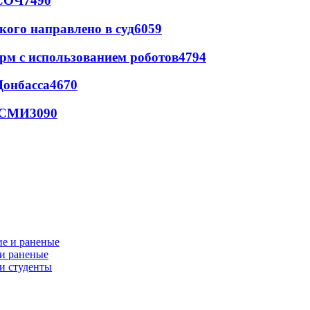
 СОЧ
7490
кого направлено в суд
6059
рм с использованием роботов
4794
Донбасса
4670
- СМИ
3090
 и раненые
ли студенты