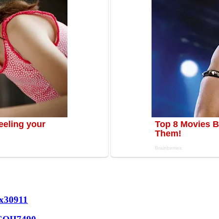
х
30911