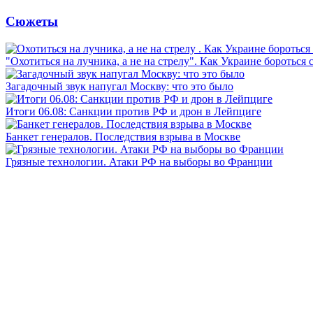
Сюжеты
"Охотиться на лучника, а не на стрелу". Как Украине бороться 
Загадочный звук напугал Москву: что это было
Итоги 06.08: Санкции против РФ и дрон в Лейпциге
Банкет генералов. Последствия взрыва в Москве
Грязные технологии. Атаки РФ на выборы во Франции