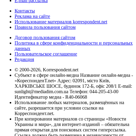
E-mail рассылка
Контакты
Реклама на сайте
Использование материалов korrespondent.net
Правила пользования сайтом
Договор пользования сайтом
Политика в сфере конфиденциальности и персональных
данных
Пользовательское соглашение
Редакция
© 2000-2026, Korrespondent.net
Субъект в сфере онлайн-медиа Название онлайн-медиа -
«КореспонденТ.net» Адрес: 02091, місто Київ,
ХАРКІВСЬКЕ ШОСЕ, будинок 172-Б, офіс 208/1 E-mail:
sunlight@mediadim.com.ua
Телефон: 044-205-43-00
Идентификатор медиа - R40-06068
Использование любых материалов, размещённых на
сайте, разрешается при условии ссылки на
Корреспондент.net.
При копировании материалов со страницы «Новости
Украины и мира», для интернет-изданий – обязательна
прямая открытая для поисковых систем гиперссылка.
Ссылка должна быть размещена в независимости от