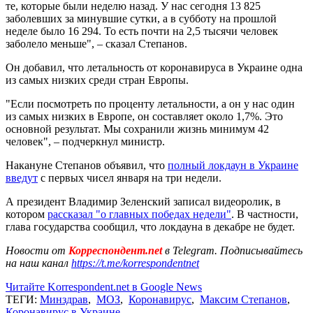
те, которые были неделю назад. У нас сегодня 13 825
заболевших за минувшие сутки, а в субботу на прошлой
неделе было 16 294. То есть почти на 2,5 тысячи человек
заболело меньше", – сказал Степанов.
Он добавил, что летальность от коронавируса в Украине одна
из самых низких среди стран Европы.
"Если посмотреть по проценту летальности, а он у нас один
из самых низких в Европе, он составляет около 1,7%. Это
основной результат. Мы сохранили жизнь минимум 42
человек", – подчеркнул министр.
Накануне Степанов объявил, что
полный локдаун в Украине
введут
с первых чисел января на три недели.
А президент Владимир Зеленский записал видеоролик, в
котором
рассказал "о главных победах недели"
. В частности,
глава государства сообщил, что локдауна в декабре не будет.
Новости от
Корреспондент.net
в Telegram. Подписывайтесь
на наш канал
https://t.me/korrespondentnet
Читайте Korrespondent.net в Google News
ТЕГИ:
Минздрав
,
МОЗ
,
Коронавирус
,
Максим Степанов
,
Коронавирус в Украине