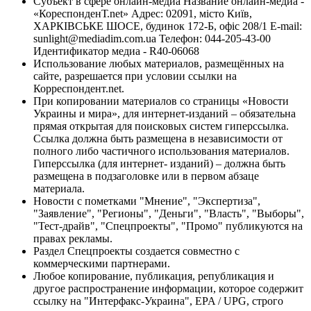
Субъект в сфере онлайн-медиа Название онлайн-медиа -
«КореспонденТ.net» Адрес: 02091, місто Київ,
ХАРКІВСЬКЕ ШОСЕ, будинок 172-Б, офіс 208/1 E-mail:
sunlight@mediadim.com.ua
Телефон: 044-205-43-00
Идентификатор медиа - R40-06068
Использование любых материалов, размещённых на
сайте, разрешается при условии ссылки на
Корреспондент.net.
При копировании материалов со страницы «Новости
Украины и мира», для интернет-изданий – обязательна
прямая открытая для поисковых систем гиперссылка.
Ссылка должна быть размещена в независимости от
полного либо частичного использования материалов.
Гиперссылка (для интернет- изданий) – должна быть
размещена в подзаголовке или в первом абзаце
материала.
Новости с пометками "Мнение", "Экспертиза",
"Заявление", "Регионы", "Деньги", "Власть", "Выборы",
"Тест-драйв", "Спецпроекты", "Промо" публикуются на
правах рекламы.
Раздел Спецпроекты создается совместно с
коммерческими партнерами.
Любое копирование, публикация, републикация и
другое распространение информации, которое содержит
ссылку на "Интерфакс-Украина", EPA / UPG, строго