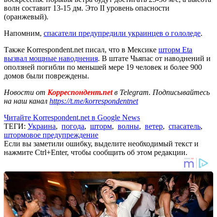
волн составит 13-15 дм. Это II уровень опасности
(оранжевый).
Напомним,
спасатели предупредили украинцев о гололеде
.
Также Korrespondent.net писал, что в Мексике
шторм Eta
вызвал мощные наводнения
. В штате Чьяпас от наводнений и
оползней погибли по меньшей мере 19 человек и более 900
домов были повреждены.
Новости от
Корреспондент.net
в Telegram. Подписывайтесь
на наш канал
https://t.me/korrespondentnet
Читайте Korrespondent.net в Google News
ТЕГИ:
Украина
,
погода
,
шторм
,
волны
,
ветер
,
спасатель
,
штормовое предупреждение
Если вы заметили ошибку, выделите необходимый текст и
нажмите Ctrl+Enter, чтобы сообщить об этом редакции.