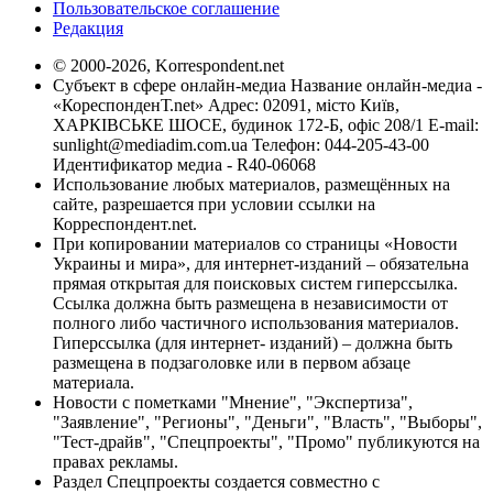
Пользовательское соглашение
Редакция
© 2000-2026, Korrespondent.net
Субъект в сфере онлайн-медиа Название онлайн-медиа -
«КореспонденТ.net» Адрес: 02091, місто Київ,
ХАРКІВСЬКЕ ШОСЕ, будинок 172-Б, офіс 208/1 E-mail:
sunlight@mediadim.com.ua
Телефон: 044-205-43-00
Идентификатор медиа - R40-06068
Использование любых материалов, размещённых на
сайте, разрешается при условии ссылки на
Корреспондент.net.
При копировании материалов со страницы «Новости
Украины и мира», для интернет-изданий – обязательна
прямая открытая для поисковых систем гиперссылка.
Ссылка должна быть размещена в независимости от
полного либо частичного использования материалов.
Гиперссылка (для интернет- изданий) – должна быть
размещена в подзаголовке или в первом абзаце
материала.
Новости с пометками "Мнение", "Экспертиза",
"Заявление", "Регионы", "Деньги", "Власть", "Выборы",
"Тест-драйв", "Спецпроекты", "Промо" публикуются на
правах рекламы.
Раздел Спецпроекты создается совместно с