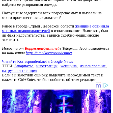
найдена ее разорванная одежда.
Патрульные задержали всех подозреваемых и вызвали на
место происшествия следователей.
Ранее в городе Стрый Львовской области
женщина обвинила
местных правоохранителей
в изнасиловании. Выяснять, был
ли факт надругательства, взялись судебно-медицинские
эксперты.
Новости от
Корреспондент.net
в Telegram. Подписывайтесь
на наш канал
https://t.me/korrespondentnet
Читайте Korrespondent.net в Google News
ТЕГИ:
Закарпатье
,
иностранцы
,
женщина
,
изнасилование
,
патрульная полиция
Если вы заметили ошибку, выделите необходимый текст и
нажмите Ctrl+Enter, чтобы сообщить об этом редакции.