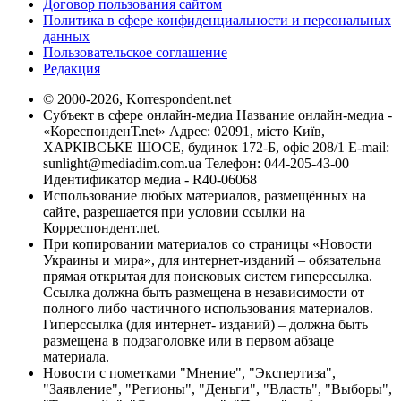
Договор пользования сайтом
Политика в сфере конфиденциальности и персональных
данных
Пользовательское соглашение
Редакция
© 2000-2026, Korrespondent.net
Субъект в сфере онлайн-медиа Название онлайн-медиа -
«КореспонденТ.net» Адрес: 02091, місто Київ,
ХАРКІВСЬКЕ ШОСЕ, будинок 172-Б, офіс 208/1 E-mail:
sunlight@mediadim.com.ua
Телефон: 044-205-43-00
Идентификатор медиа - R40-06068
Использование любых материалов, размещённых на
сайте, разрешается при условии ссылки на
Корреспондент.net.
При копировании материалов со страницы «Новости
Украины и мира», для интернет-изданий – обязательна
прямая открытая для поисковых систем гиперссылка.
Ссылка должна быть размещена в независимости от
полного либо частичного использования материалов.
Гиперссылка (для интернет- изданий) – должна быть
размещена в подзаголовке или в первом абзаце
материала.
Новости с пометками "Мнение", "Экспертиза",
"Заявление", "Регионы", "Деньги", "Власть", "Выборы",