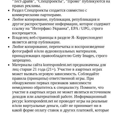
"Тест-драйв", "Спецпроекты", "Промо" публикуются на
правах рекламы.
Раздел Спецпроекты создается совместно с
коммерческими партнерами.
Любое копирование, публикация, републикация и
другое распространение информации, которое содержит
ссылку на "Интерфакс-Украина", EPA / UPG, строго
воспрещается.
Владелец веб-страницы в разделе Я- Корреспондент
является автор публикации.
Любое копирование, перепечатка и воспроизведение
фотографий и/или аудиовизуальных материалов,
принадлежащих правообладателю Getty Images, строго
запрещено.
Материалы сайта korrespondent.net предназначены для
лиц старше 21 года (21+). Участие в азартных играх
может вызвать игровую зависимость. Соблюдайте
правила (принципы) ответственной игры. При
обнаружении первых признаков зависимости
немедленно обратитесь к специалисту. Помните, что
участие в азартных играх не может являться источником
доходов или альтернативой работе. Информационный
ресурс korrespondent.net не проводит игры на реальные
и/или виртуальные деньги, сайт не принимает ни в
какой форме оплату ставок и других платежей, которые