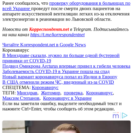
Ранее сообщалось, что
проверку оборудования в больницах по
всей Украине
проведут после смерти двоих пациентов на
аппарате искусственной вентиляции легких из-за отключения
электроэнергии в реанимации во Львовской области.
Новости от
Корреспондент.net
в Telegram. Подписывайтесь
на наш канал
https://t.me/korrespondentnet
Читайте Korrespondent.net в Google News
Коронавирус
В Минздраве сказали, нужно ли больше одной бустерной
прививки от COVID-19
Подвид Омикрона Arcturus впервые привел к гибели человека
Заболеваемость COVID-19 в Украине пошла на спад
Новый вариант коронавируса попал из Индии в Европу
В США отменили режим ЧС, введенный из-за COVID
СПЕЦТЕМА:
Коронавирус
ТЕГИ:
Минздрав
,
Житомир
,
проверка
,
Коронавирус
,
Максим Степанов
,
Коронавирус в Украине
Если вы заметили ошибку, выделите необходимый текст и
нажмите Ctrl+Enter, чтобы сообщить об этом редакции.