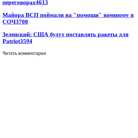
переговорах
4613
Майора ВСП поймали на "помощи" военному в
СОЧ
3708
Зеленский: США будут поставлять ракеты для
Patriot
3594
Читать комментарии