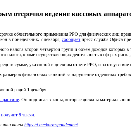
орым отсрочил ведение кассовых аппарат
срочке обязательного применения РРО для физических лиц пре
кон в понедельник. 7 декабря,
сообщает
пресс-служба Офиса пре
ого налога второй-четвертой групп и объем доходов которых в 
го налога, кроме осуществляющих деятельность в сферах риска, 
едств сумме, указанной в дневном отчете РРО, и за отсутствие
х размеров финансовых санкций за нарушение отдельных требов
овной радой 1 декабря.
карантине
. Он подписал законы, которые должны материально по
 получит 8 тысяч
.
а наш канал
https://t.me/korrespondentnet