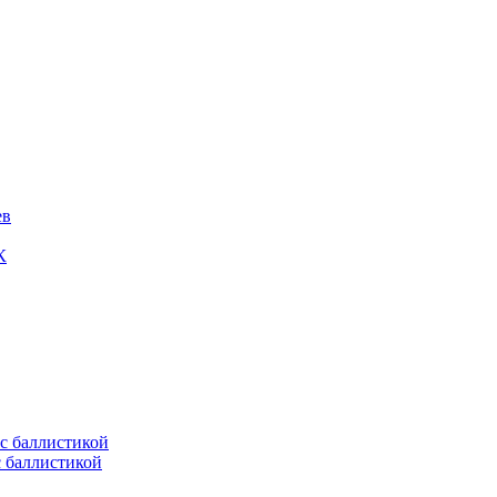
ев
К
с баллистикой