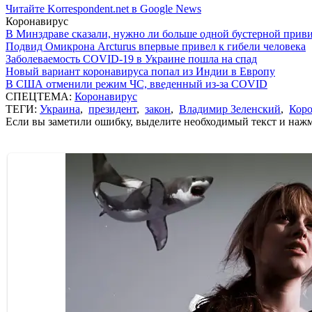
Читайте Korrespondent.net в Google News
Коронавирус
В Минздраве сказали, нужно ли больше одной бустерной прив
Подвид Омикрона Arcturus впервые привел к гибели человека
Заболеваемость COVID-19 в Украине пошла на спад
Новый вариант коронавируса попал из Индии в Европу
В США отменили режим ЧС, введенный из-за COVID
СПЕЦТЕМА:
Коронавирус
ТЕГИ:
Украина
,
президент
,
закон
,
Владимир Зеленский
,
Коро
Если вы заметили ошибку, выделите необходимый текст и нажми