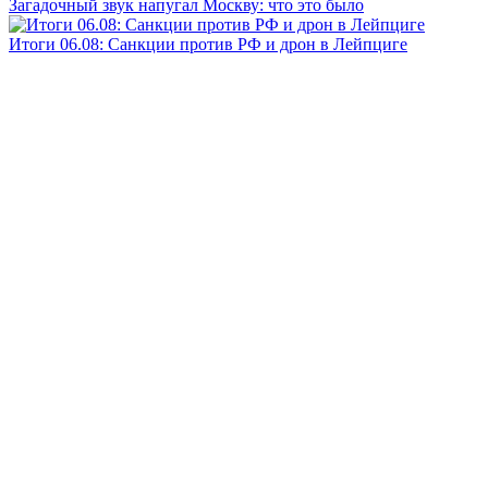
Загадочный звук напугал Москву: что это было
Итоги 06.08: Санкции против РФ и дрон в Лейпциге