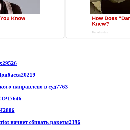
х
29526
Донбасса
20219
кого направлено в суд
7763
 СОЧ
7646
И
2886
triot начнет сбивать ракеты
2396