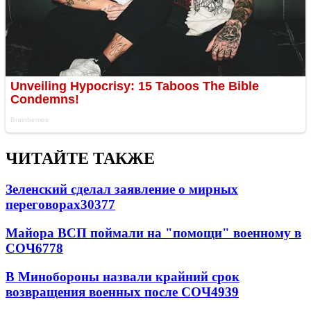
ЧИТАЙТЕ ТАКЖЕ
Зеленский сделал заявление о мирных
переговорах
30377
Майора ВСП поймали на "помощи" военному в
СОЧ
6778
В Минобороны назвали крайний срок
возвращения военных после СОЧ
4939