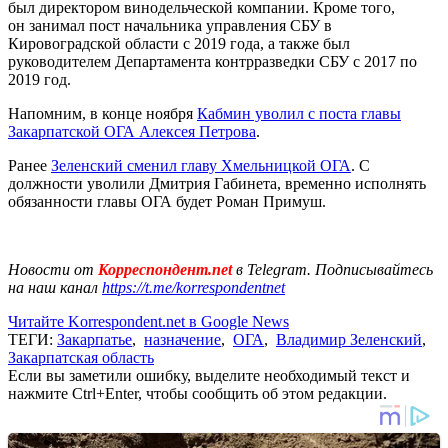
был директором винодельческой компании. Кроме того,
он занимал пост начальника управления СБУ в
Кировоградской области с 2019 года, а также был
руководителем Департамента контрразведки СБУ с 2017 по
2019 год.
Напомним, в конце ноября
Кабмин уволил с поста главы
Закарпатской ОГА Алексея Петрова
.
Ранее
Зеленский сменил главу Хмельницкой ОГА
. С
должности уволили Дмитрия Габинета, временно исполнять
обязанности главы ОГА будет Роман Примуш.
Новости от
Корреспондент.net
в Telegram. Подписывайтесь
на наш канал
https://t.me/korrespondentnet
Читайте Korrespondent.net в Google News
ТЕГИ:
Закарпатье
,
назначение
,
ОГА
,
Владимир Зеленский
,
Закарпатская область
Если вы заметили ошибку, выделите необходимый текст и
нажмите Ctrl+Enter, чтобы сообщить об этом редакции.