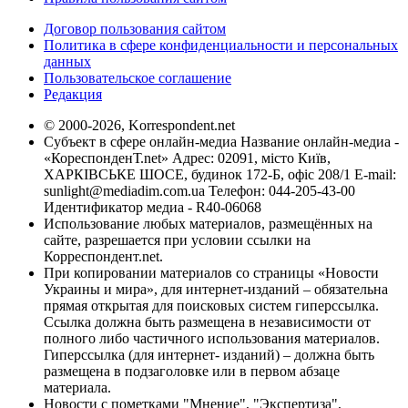
Договор пользования сайтом
Политика в сфере конфиденциальности и персональных
данных
Пользовательское соглашение
Редакция
© 2000-2026, Korrespondent.net
Субъект в сфере онлайн-медиа Название онлайн-медиа -
«КореспонденТ.net» Адрес: 02091, місто Київ,
ХАРКІВСЬКЕ ШОСЕ, будинок 172-Б, офіс 208/1 E-mail:
sunlight@mediadim.com.ua
Телефон: 044-205-43-00
Идентификатор медиа - R40-06068
Использование любых материалов, размещённых на
сайте, разрешается при условии ссылки на
Корреспондент.net.
При копировании материалов со страницы «Новости
Украины и мира», для интернет-изданий – обязательна
прямая открытая для поисковых систем гиперссылка.
Ссылка должна быть размещена в независимости от
полного либо частичного использования материалов.
Гиперссылка (для интернет- изданий) – должна быть
размещена в подзаголовке или в первом абзаце
материала.
Новости с пометками "Мнение", "Экспертиза",