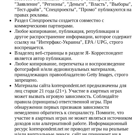
"Заявление", "Регионы", "Деньги", "Власть", "Выборы",
"Тест-драйв", "Спецпроекты", "Промо" публикуются на
правах рекламы.
Раздел Спецпроекты создается совместно с
коммерческими партнерами.
Любое копирование, публикация, републикация и
другое распространение информации, которое содержит
ссылку на "Интерфакс-Украина", EPA / UPG, строго
воспрещается.
Владелец веб-страницы в разделе Я- Корреспондент
является автор публикации.
Любое копирование, перепечатка и воспроизведение
фотографий и/или аудиовизуальных материалов,
принадлежащих правообладателю Getty Images, строго
запрещено.
Материалы сайта korrespondent.net предназначены для
лиц старше 21 года (21+). Участие в азартных играх
может вызвать игровую зависимость. Соблюдайте
правила (принципы) ответственной игры. При
обнаружении первых признаков зависимости
немедленно обратитесь к специалисту. Помните, что
участие в азартных играх не может являться источником
доходов или альтернативой работе. Информационный
ресурс korrespondent.net не проводит игры на реальные
и/или виртуальные деньги, сайт не принимает ни в