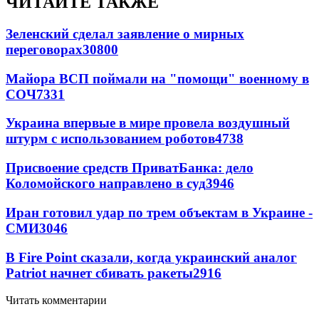
ЧИТАЙТЕ ТАКЖЕ
Зеленский сделал заявление о мирных
переговорах
30800
Майора ВСП поймали на "помощи" военному в
СОЧ
7331
Украина впервые в мире провела воздушный
штурм с использованием роботов
4738
Присвоение средств ПриватБанка: дело
Коломойского направлено в суд
3946
Иран готовил удар по трем объектам в Украине -
СМИ
3046
В Fire Point сказали, когда украинский аналог
Patriot начнет сбивать ракеты
2916
Читать комментарии