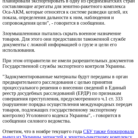
планировали экспортировать в одну из среднеазиатских стран
составляющие агрегаты для зенитно-ракетного комплекса
Оса-АКМ, которые относятся к системе разведки целей, их
показа, определения дальности к ним, наблюдения и
сопровождения цели", - говорится в сообщении.
Злоумышленники пытались скрыть военное назначение
товаров. Для этого они предоставили таможенной службе
документы с ложной информацией о грузе и цели его
использования.
При этом отправители не имели разрешительных документов
Государственной службы экспортного контроля Украины.
"Задокументированные материалы будут переданы в орган
предварительного расследования с целью принятия
процессуального решения о внесении сведений в Единый
реестр досудебных расследований (ЕРДР) по признакам
совершения преступления, предусмотренного ч.1 ст. 333
(нарушение порядка осуществления международных передач
товаров, подлежащих государственному экспортному
контролю) Уголовного кодекса Украины", - говорится в
сообщении силового ведомства.
Отметим, что в ноябре текущего года
СБУ также блокировала
вывоз из Украины запчастей к зенитно-ракетному комплексу
.