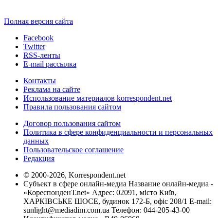
Полная версия сайта
Facebook
Twitter
RSS-ленты
E-mail рассылка
Контакты
Реклама на сайте
Использование материалов korrespondent.net
Правила пользования сайтом
Договор пользования сайтом
Политика в сфере конфиденциальности и персональных
данных
Пользовательское соглашение
Редакция
© 2000-2026, Korrespondent.net
Субъект в сфере онлайн-медиа Название онлайн-медиа -
«КореспонденТ.net» Адрес: 02091, місто Київ,
ХАРКІВСЬКЕ ШОСЕ, будинок 172-Б, офіс 208/1 E-mail:
sunlight@mediadim.com.ua
Телефон: 044-205-43-00