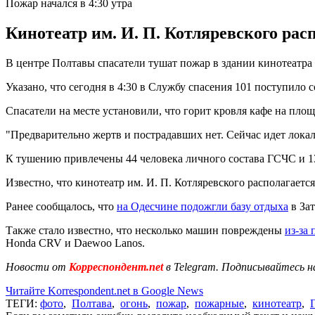
Пожар начался в 4:30 утра
Кинотеатр им. И. П. Котляревского рас
В центре Полтавы спасатели тушат пожар в здании кинотеатра 
Указано, что сегодня в 4:30 в Службу спасения 101 поступило
Спасатели на месте установили, что горит кровля кафе на площ
"Предварительно жертв и пострадавших нет. Сейчас идет локал
К тушению привлечены 44 человека личного состава ГСЧС и 1
Известно, что кинотеатр им. И. П. Котляревского располагаетс
Ранее сообщалось, что
на Одесчине подожгли базу отдыха
в Зат
Также стало известно, что несколько машин повреждены
из-за
Honda CRV и Daewoo Lanos.
Новости от
Корреспондент.net
в Telegram. Подписывайтесь н
Читайте Korrespondent.net в Google News
ТЕГИ:
фото
,
Полтава
,
огонь
,
пожар
,
пожарные
,
кинотеатр
,