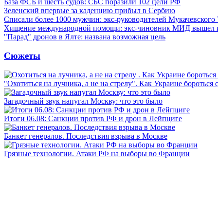
База ФСБ и шесть судов: СБС поразили 102 цели РФ
Зеленский впервые за каденцию прибыл в Сербию
Списали более 1000 мужчин: экс-руководителей Мукачевского
Хищение международной помощи: экс-чиновник МИД вышел
"Парад" дронов в Ялте: названа возможная цель
Сюжеты
"Охотиться на лучника, а не на стрелу". Как Украине бороться 
Загадочный звук напугал Москву: что это было
Итоги 06.08: Санкции против РФ и дрон в Лейпциге
Банкет генералов. Последствия взрыва в Москве
Грязные технологии. Атаки РФ на выборы во Франции