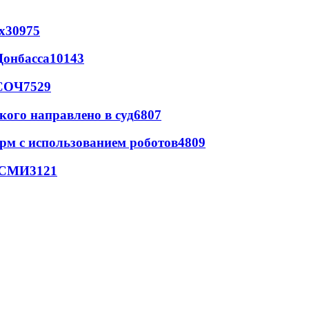
х
30975
Донбасса
10143
 СОЧ
7529
кого направлено в суд
6807
рм с использованием роботов
4809
- СМИ
3121