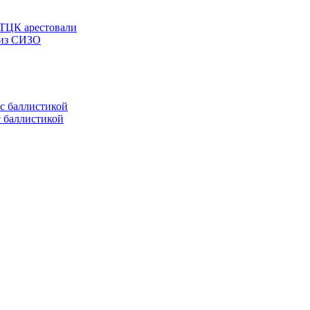
 ТЦК арестовали
 из СИЗО
с баллистикой