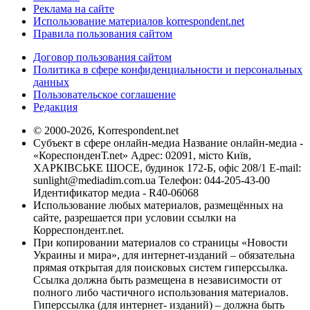
Реклама на сайте
Использование материалов korrespondent.net
Правила пользования сайтом
Договор пользования сайтом
Политика в сфере конфиденциальности и персональных
данных
Пользовательское соглашение
Редакция
© 2000-2026, Korrespondent.net
Субъект в сфере онлайн-медиа Название онлайн-медиа -
«КореспонденТ.net» Адрес: 02091, місто Київ,
ХАРКІВСЬКЕ ШОСЕ, будинок 172-Б, офіс 208/1 E-mail:
sunlight@mediadim.com.ua
Телефон: 044-205-43-00
Идентификатор медиа - R40-06068
Использование любых материалов, размещённых на
сайте, разрешается при условии ссылки на
Корреспондент.net.
При копировании материалов со страницы «Новости
Украины и мира», для интернет-изданий – обязательна
прямая открытая для поисковых систем гиперссылка.
Ссылка должна быть размещена в независимости от
полного либо частичного использования материалов.
Гиперссылка (для интернет- изданий) – должна быть