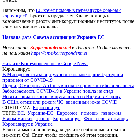
Напомним, что
ЕС хочет помочь в перезапуске борьбы с
коррупцией
. Брюссель предлагает Киеву помощь в
возобновлении работы антикоррупционных институтов после
конституционного кризиса.
Названа дата Совета ассоциации Украина-ЕС
Новости от
Корреспондент.net
в Telegram. Подписывайтесь
на наш канал
https://t.me/korrespondentnet
Читайте Korrespondent.net в Google News
Коронавирус
В Минздраве сказали, нужно ли больше одной бустерной
прививки от COVID-19
Подвид Омикрона Arcturus впервые привел к гибели человека
Заболеваемость COVID-19 в Украине пошла на спад
Новый вариант коронавируса попал из Индии в Европу
В США отменили режим ЧС, введенный из-за COVID
СПЕЦТЕМА:
Коронавирус
ТЕГИ:
ЕС
,
Украина-ЕС
,
Евросоюз
,
помощь
,
пандемия
,
Еврокомиссия
,
транш
,
Коронавирус
,
Финансовая помощь
,
Коронавирус в Украине
Если вы заметили ошибку, выделите необходимый текст и
нажмите Ctrl+Enter, чтобы сообщить об этом редакции.