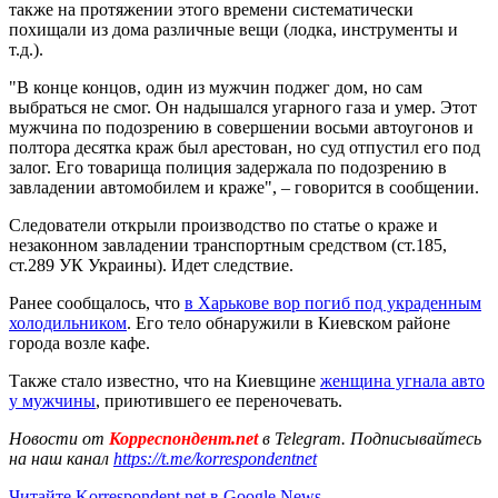
также на протяжении этого времени систематически
похищали из дома различные вещи (лодка, инструменты и
т.д.).
"В конце концов, один из мужчин поджег дом, но сам
выбраться не смог. Он надышался угарного газа и умер. Этот
мужчина по подозрению в совершении восьми автоугонов и
полтора десятка краж был арестован, но суд отпустил его под
залог. Его товарища полиция задержала по подозрению в
завладении автомобилем и краже", – говорится в сообщении.
Следователи открыли производство по статье о краже и
незаконном завладении транспортным средством (ст.185,
ст.289 УК Украины). Идет следствие.
Ранее сообщалось, что
в Харькове вор погиб под украденным
холодильником
. Его тело обнаружили в Киевском районе
города возле кафе.
Также стало известно, что на Киевщине
женщина угнала авто
у мужчины
, приютившего ее переночевать.
Новости от
Корреспондент.net
в Telegram. Подписывайтесь
на наш канал
https://t.me/korrespondentnet
Читайте Korrespondent.net в Google News