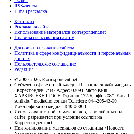
Twitter
RSS-ленты
E-mail рассылка
Контакты
Реклама на сайте
Использование материалов korrespondent.net
Правила пользования сайтом
Договор пользования сайтом
Политика в сфере конфиденциальности и персональных
данных
Пользовательское соглашение
Редакция
© 2000-2026, Korrespondent.net
Субъект в сфере онлайн-медиа Название онлайн-медиа -
«КореспонденТ.net» Адрес: 02091, місто Київ,
ХАРКІВСЬКЕ ШОСЕ, будинок 172-Б, офіс 208/1 E-mail:
sunlight@mediadim.com.ua
Телефон: 044-205-43-00
Идентификатор медиа - R40-06068
Использование любых материалов, размещённых на
сайте, разрешается при условии ссылки на
Корреспондент.net.
При копировании материалов со страницы «Новости
Украины и мира», для интернет-изданий – обязательна