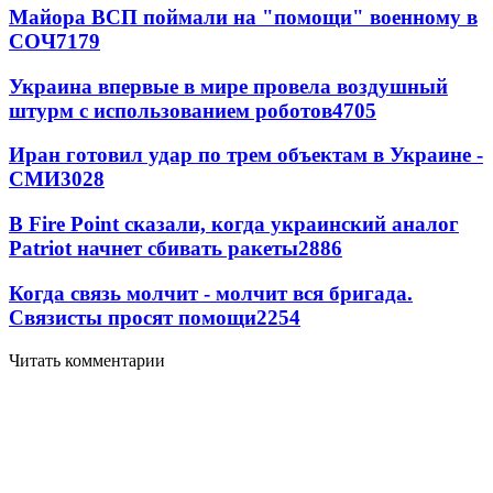
Майора ВСП поймали на "помощи" военному в
СОЧ
7179
Украина впервые в мире провела воздушный
штурм с использованием роботов
4705
Иран готовил удар по трем объектам в Украине -
СМИ
3028
В Fire Point сказали, когда украинский аналог
Patriot начнет сбивать ракеты
2886
Когда связь молчит - молчит вся бригада.
Связисты просят помощи
2254
Читать комментарии