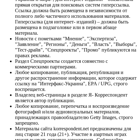
прямая открытая для поисковых систем гиперссылка.
Ссылка должна быть размещена в независимости от
полного либо частичного использования материалов.
Гиперссылка (для интернет- изданий) – должна быть
размещена в подзаголовке или в первом абзаце
материала.
Новости с пометками "Мнение", "Экспертиза",
"Заявление", "Регионы", "Деньги", "Власть", "Выборы",
"Тест-драйв", "Спецпроекты", "Промо" публикуются на
правах рекламы.
Раздел Спецпроекты создается совместно с
коммерческими партнерами.
Любое копирование, публикация, републикация и
другое распространение информации, которое содержит
ссылку на "Интерфакс-Украина", EPA / UPG, строго
воспрещается.
Владелец веб-страницы в разделе Я- Корреспондент
является автор публикации.
Любое копирование, перепечатка и воспроизведение
фотографий и/или аудиовизуальных материалов,
принадлежащих правообладателю Getty Images, строго
запрещено.
Материалы сайта korrespondent.net предназначены для
лиц старше 21 года (21+). Участие в азартных играх
может вызвать игровую зависимость. Соблюдайте