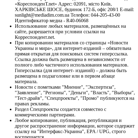
«КореспонденТ.net» Адрес: 02091, місто Київ,
ХАРКІВСЬКЕ ШОСЕ, будинок 172-Б, офіс 208/1 E-mail:
sunlight@mediadim.com.ua
Телефон: 044-205-43-00
Идентификатор медиа - R40-06068
Использование любых материалов, размещённых на
сайте, разрешается при условии ссылки на
Корреспондент.net.
При копировании материалов со страницы «Новости
Украины и мира», для интернет-изданий – обязательна
прямая открытая для поисковых систем гиперссылка.
Ссылка должна быть размещена в независимости от
полного либо частичного использования материалов.
Гиперссылка (для интернет- изданий) – должна быть
размещена в подзаголовке или в первом абзаце
материала.
Новости с пометками "Мнение", "Экспертиза",
"Заявление", "Регионы", "Деньги", "Власть", "Выборы",
"Тест-драйв", "Спецпроекты", "Промо" публикуются на
правах рекламы.
Раздел Спецпроекты создается совместно с
коммерческими партнерами.
Любое копирование, публикация, републикация и
другое распространение информации, которое содержит
ссылку на "Интерфакс-Украина", EPA / UPG, строго
воспрещается.